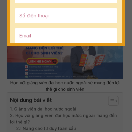
viên nước ngoài.
Học với giảng viên đại học nước ngoài sẽ mang đến lợi
thế gì cho sinh viên
Nội dung bài viết
1. Giảng viên đại học nước ngoài
2. Học với giảng viên đại học nước ngoài mang đến
lợi thế gì?
2.1 Nâng cao tư duy toàn cầu