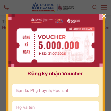
Trang chủ
-
Tin tức & Sự kiện
-
Học Với Giảng Viên Đại
Học Nước Ngoài Sẽ Mang Đến Lợi Thế Gì Cho Sinh Viên
Học Với Giảng Viên Đại Học Nước Ngoài
Sẽ Mang Đến Lợi Thế Gì Cho Sinh Viên
25/11/2024
Trong thời đại toàn cầu hóa, việc học với giảng viên đại
học nước ngoài không chỉ mở ra cơ hội tiếp cận với những
Đăng ký nhận Voucher
phương pháp giảng dạy hiện đại mà còn giúp sinh viên
phát triển tư duy toàn cầu, cải thiện kỹ năng ngoại ngữ và
xây dựng mối quan hệ quốc tế vững chắc. Với những lợi
thế này, việc tham gia vào các chương trình liên kết quốc
tế chính là một trong những chìa khóa cho sự nghiệp
thành công trong tương lai. Hãy cùng khám phá những lợi
thế cụ thể mà sinh viên có thể đạt được khi học với giảng