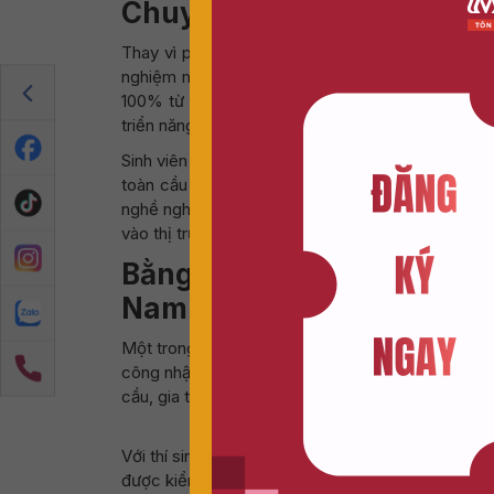
Chuyển giao giá trị quốc t
Thay vì phải di chuyển đến một đất nước xa lạ đ
nghiệm môi trường học tập chuẩn quốc tế ngay t
100% từ De Montfort University. Phương pháp dạ
triển năng lực làm việc và khả năng thích ứng với 
Sinh viên theo học chương trình DMU – HSU được t
toàn cầu trong môi trường học tập mang tính hội
nghề nghiệp. Sự kết hợp hài hòa giữa chuẩn đào t
vào thị trường lao động ngay sau tốt nghiệp.
Bằng cấp quốc tế và uy t
Nam
Một trong những điểm nổi bật của chương trình
công nhận rộng rãi trên phạm vi quốc tế. Đây là l
cầu, gia tăng sức cạnh tranh trên thị trường lao đ
Với thí sinh và phụ huynh, lựa chọn DMU – HSU V
được kiểm chứng. Danh hiệu Business School of 