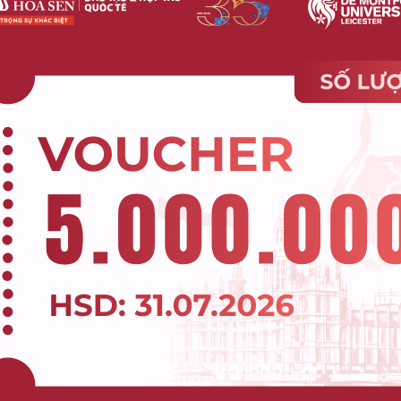
ế vào trải nghiệm học tập thực tế
ể học tập, sinh viên De Montfort University – HSU Vietnam có th
ại trung tâm Tp.HCM, được tiếp cận giáo trình chuyển giao trự
y học được triển khai theo mô hình học tập ứng dụng, chú trọn
môi trường nghề nghiệp hiện đại.
iếp cận nền tảng kiến thức quốc tế ngay tại Việt Nam, rèn luyện
 nhập, từ đó phát triển toàn diện cả kiến thức chuyên môn lẫn k
ạo quốc tế và bối cảnh đào tạo trong nước giúp sinh viên sẵn sà
ín được kiểm chứng của DMU – HSU 
 DMU – HSU Việt Nam là bằng cấp do De Montfort University cấp
ợi thế quan trọng giúp sinh viên mở rộng cơ hội học tập và làm vi
ộng và tự tin phát triển sự nghiệp trong môi trường quốc tế.
ietnam không chỉ là chọn một nơi học, mà là chọn chất lượng đào 
the Year 2025 chính là minh chứng rõ ràng cho cam kết lâu dài 