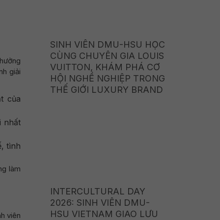
SINH VIÊN DMU-HSU HỌC
CÙNG CHUYÊN GIA LOUIS
 hưởng
VUITTON, KHÁM PHÁ CƠ
nh giải
HỘI NGHỀ NGHIỆP TRONG
THẾ GIỚI LUXURY BRAND
t của
i nhất
, tình
ng làm
INTERCULTURAL DAY
2026: SINH VIÊN DMU-
HSU VIETNAM GIAO LƯU
nh viên