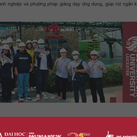
oanh nghiệp và phương pháp giảng dạy ứng dụng, giúp rút ngắn 
p dành cho sinh viên mỗi môn học
ế cạnh tranh rõ rệt trong hành trình sự nghiệp sau này.