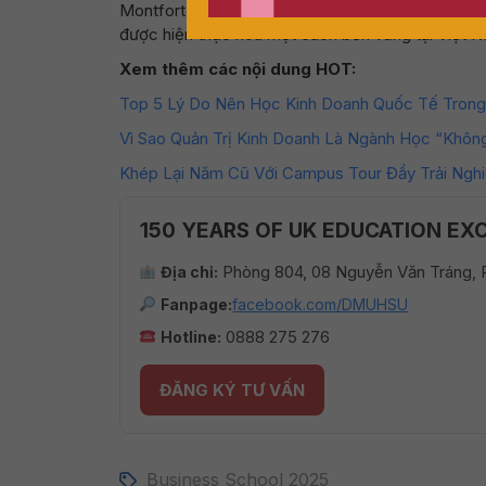
Montfort University trong việc đào tạo nguồn n
được hiện thực hóa một cách bền vững tại Việt N
Xem thêm các nội dung HOT:
Top 5 Lý Do Nên Học Kinh Doanh Quốc Tế Trong 
Vì Sao Quản Trị Kinh Doanh Là Ngành Học “Không
Khép Lại Năm Cũ Với Campus Tour Đầy Trải Ngh
150 YEARS OF UK EDUCATION EX
Phòng 804, 08 Nguyễn Văn Tráng,
Địa chỉ:
Fanpage:
facebook.com/DMUHSU
0888 275 276
Hotline:
ĐĂNG KÝ TƯ VẤN
Business School 2025