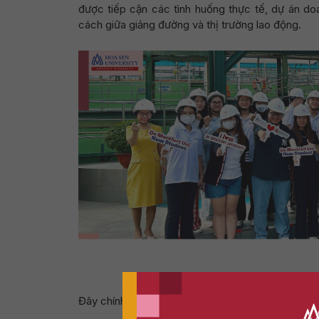
được tiếp cận các tình huống thực tế, dự án d
cách giữa giảng đường và thị trường lao động.
Field tri
Đây chính là nền tảng giúp sinh viên DMU có lợi th