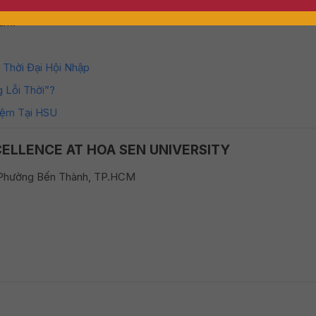
hân lực chất lượng cao, và DMU – HSU Vietnam là nơi những giá 
am.
Đăng ký nhận Voucher
Thời Đại Hội Nhập
 Lỗi Thời”?
iệm Tại HSU
CELLENCE AT HOA SEN UNIVERSITY
 Phường Bến Thành, TP.HCM