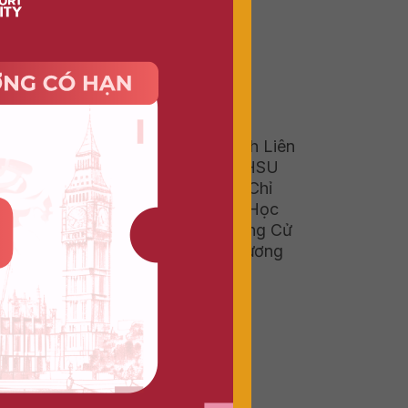
ể trải
c tiếp
g phát
 tư duy
Học Phí Chương Trình Liên
ỹ năng
Kết Quốc Tế DMU-HSU
ng bước
Vietnam Năm 2026: Chỉ
Bằng 1/5 Chi Phí Du Học
Việt
Nhưng Vẫn Nhận Bằng Cử
Nhân Quốc Tế Từ Vương
Quốc Anh
, được
ệc toàn
tạo đã
của De