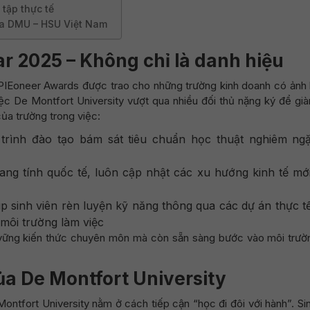
 tập thực tế
ủa DMU – HSU Việt Nam
ar 2025 – Không chỉ là danh hiệu
e PIEoneer Awards được trao cho những trường kinh doanh có ảnh
ệc De Montfort University vượt qua nhiều đối thủ nặng ký để già
ủa trường trong việc:
trình đào tạo bám sát tiêu chuẩn học thuật nghiêm ngặ
ang tính quốc tế, luôn cập nhật các xu hướng kinh tế mớ
úp sinh viên rèn luyện kỹ năng thông qua các dự án thực tế
môi trường làm việc
 vững kiến thức chuyên môn mà còn sẵn sàng bước vào môi trườ
 của De Montfort University
ontfort University nằm ở cách tiếp cận “học đi đôi với hành”. Si