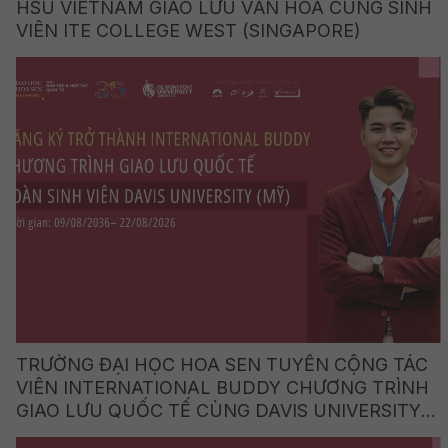
HSU VIETNAM GIAO LƯU VĂN HÓA CÙNG SINH
VIÊN ITE COLLEGE WEST (SINGAPORE)
TRƯỜNG ĐẠI HỌC HOA SEN TUYỂN CỘNG TÁC
VIÊN INTERNATIONAL BUDDY CHƯƠNG TRÌNH
GIAO LƯU QUỐC TẾ CÙNG DAVIS UNIVERSITY
(HOA KỲ)