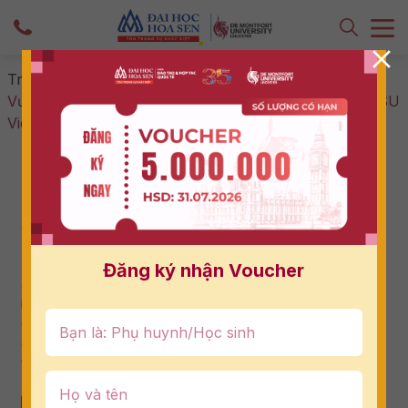
Trang chủ
-
Chưa phân loại
-
Chương Trình Liên Kết
Vương Quốc Anh Tại Việt Nam: Góc Nhìn Từ DMU-HSU
Vietnam Trên HTV9
Chương Trình Liên Kết Vương Quốc Anh
Tại Việt Nam: Góc Nhìn Từ DMU-HSU
Vietnam Trên HTV9
11/06/2026
Đăng ký nhận Voucher
Xu hướng lựa chọn chương trình liên kết Vương quốc Anh
ngay tại Việt Nam đang ngày càng được nhiều gia đình
cân nhắc bởi sự kết hợp hài hòa giữa chất lượng đào tạo
quốc tế, chi phí tối ưu và khả năng duy trì kết nối với môi
trường sống trong nước.