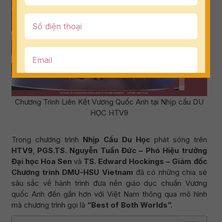
Chương Trình Liên Kết Vương Quốc Anh tại Nhịp cầu DU
HỌC HTV9
Trong chương trình
Nhịp Cầu Du Học
phát sóng trên
HTV9
,
PGS.TS. Nguyễn Tuấn Đức – Phó Hiệu trưởng
Đại học Hoa Sen
và
TS. Edward Hockings – Giám đốc
Chương trình DMU-HSU Vietnam
đã có những chia sẻ
sâu sắc về hành trình đưa nền giáo dục chuẩn Vương
quốc Anh đến gần hơn với Việt Nam thông qua mô hình
mà chương trình gọi là
“Best of Both Worlds”.