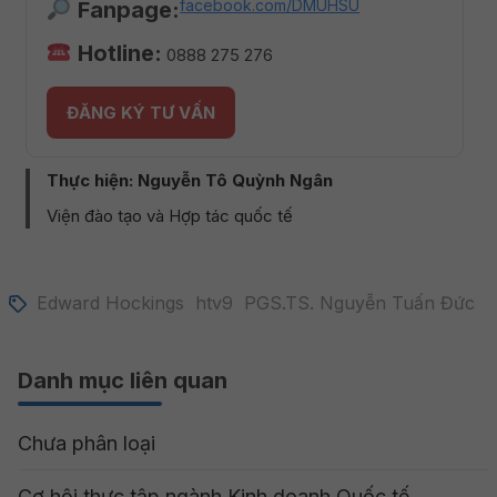
facebook.com/DMUHSU
Fanpage:
Hotline:
0888 275 276
ĐĂNG KÝ TƯ VẤN
Thực hiện: Nguyễn Tô Quỳnh Ngân
Viện đào tạo và Hợp tác quốc tế
Edward Hockings
htv9
PGS.TS. Nguyễn Tuấn Đức
Danh mục liên quan
Chưa phân loại
Cơ hội thực tập ngành Kinh doanh Quốc tế