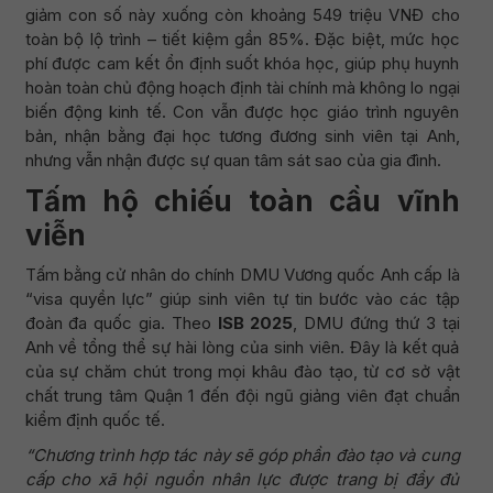
giảm con số này xuống còn khoảng 549 triệu VNĐ cho
toàn bộ lộ trình – tiết kiệm gần 85%. Đặc biệt, mức học
phí được cam kết ổn định suốt khóa học, giúp phụ huynh
hoàn toàn chủ động hoạch định tài chính mà không lo ngại
biến động kinh tế. Con vẫn được học giáo trình nguyên
bản, nhận bằng đại học tương đương sinh viên tại Anh,
nhưng vẫn nhận được sự quan tâm sát sao của gia đình.
Tấm hộ chiếu toàn cầu vĩnh
viễn
Tấm bằng cử nhân do chính DMU Vương quốc Anh cấp là
“visa quyền lực” giúp sinh viên tự tin bước vào các tập
đoàn đa quốc gia. Theo
ISB 2025
, DMU đứng thứ 3 tại
Anh về tổng thể sự hài lòng của sinh viên. Đây là kết quả
của sự chăm chút trong mọi khâu đào tạo, từ cơ sở vật
chất trung tâm Quận 1 đến đội ngũ giảng viên đạt chuẩn
kiểm định quốc tế.
“Chương trình hợp tác này sẽ góp phần đào tạo và cung
cấp cho xã hội nguồn nhân lực được trang bị đầy đủ