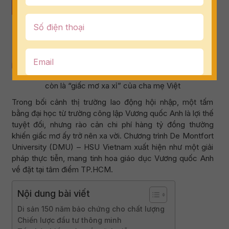
Khi bằng Đại học 150 năm tuổi từ Vương quốc Anh không
còn là “giấc mơ xa xỉ” của cha mẹ Việt
Trong bối cảnh thị trường lao động hội nhập, một tấm
bằng đại học từ trường công lập Vương quốc Anh là lợi thế
tuyệt đối, nhưng rào cản chi phí hàng tỷ đồng thường
khiến giấc mơ ấy trở nên xa vời. Chương trình De Montfort
University (DMU) – HSU Vietnam xuất hiện như một giải
pháp thực tiễn, mang tinh hoa giáo dục Vương quốc Anh
về đặt tại tâm điểm TP.HCM.
Nội dung bài viết
Di sản 150 năm bảo chứng cho chất lượng
Chiến lược đầu tư thông minh