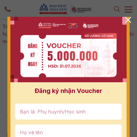
Trang chủ
-
Tuyển sinh - Hướng nghiệp
-
Khi bằng Đại
học 150 năm tuổi từ Vương quốc Anh không còn là “giấc
mơ xa xỉ” của cha mẹ Việt
Khi bằng Đại học 150 năm tuổi từ Vương
quốc Anh không còn là “giấc mơ xa xỉ”
của cha mẹ Việt
18/05/2026
Đăng ký nhận Voucher
“Làm sao để con sở hữu tấm bằng đại học quốc tế danh
giá mà không phải đối mặt với nỗi lo tài chính quá lớn hay
sự đơn độc nơi xứ người khi chưa đủ trưởng thành?”. Đây
không chỉ là câu hỏi, mà là trăn trở thực tế của hàng ngàn
phụ huynh Việt trước mỗi mùa tuyển sinh.