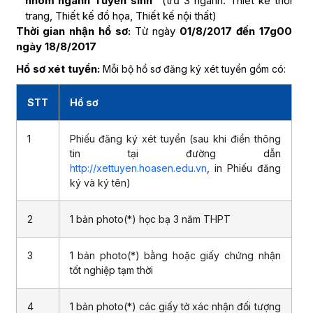
nhóm ngành Tuyển sinh”
(trừ 3 ngành: Thiết kế thời
trang, Thiết kế đồ họa, Thiết kế nội thất)
Thời gian nhận hồ sơ:
Từ ngày
01/8/2017 đến 17g00
ngày 18/8/2017
Hồ sơ xét tuyển:
Mỗi bộ hồ sơ đăng ký xét tuyển gồm có:
STT
Hồ sơ
1
Phiếu đăng ký xét tuyển (sau khi điền thông
tin tại đường dẫn
http://xettuyen.hoasen.edu.vn
, in Phiếu đăng
ký và ký tên)
2
1 bản photo(*) học bạ 3 năm THPT
3
1 bản photo(*) bằng hoặc giấy chứng nhận
tốt nghiệp tạm thời
4
1 bản photo(*) các giấy tờ xác nhận đối tượng