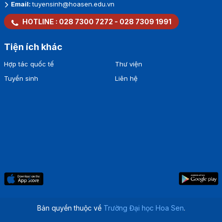
Email:
tuyensinh@hoasen.edu.vn
HOTLINE :
028 7300 7272
-
028 7309 1991
Tiện ích khác
Hợp tác quốc tế
Thư viện
Tuyển sinh
Liên hệ
Bản quyền thuộc về
Trường Đại học Hoa Sen
.