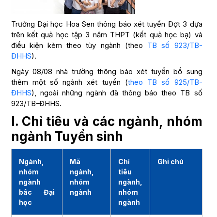
Trường Đại học Hoa Sen thông báo xét tuyển Đợt 3 dựa
trên kết quả học tập 3 năm THPT (kết quả học bạ) và
điều kiện kèm theo tùy ngành (theo
TB số 923/TB-
ĐHHS
).
Ngày 08/08 nhà trường thông báo xét tuyển bổ sung
thêm một số ngành xét tuyển (
theo TB số 925/TB-
ĐHHS
), ngoài những ngành đã thông báo theo TB số
923/TB-ĐHHS.
I. Chỉ tiêu và các ngành, nhóm
ngành Tuyển sinh
Ngành,
Mã
Chỉ
Ghi chú
nhóm
ngành,
tiêu
ngành
nhóm
ngành,
bâc Đại
ngành
nhóm
học
ngành