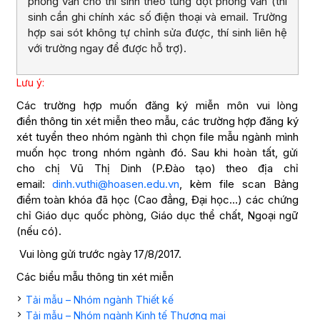
phỏng vấn cho thí sinh theo từng đợt phỏng vấn (thí
sinh cần ghi chính xác số điện thoại và email. Trường
hợp sai sót không tự chỉnh sửa được, thí sinh liên hệ
với trường ngay để được hỗ trợ).
Lưu ý:
Các trường hợp muốn đăng ký miễn môn vui lòng
điền thông tin xét miễn theo mẫu, các trường hợp đăng ký
xét tuyển theo nhóm ngành thì chọn file mẫu ngành mình
muốn học trong nhóm ngành đó. Sau khi hoàn tất, gửi
cho chị Vũ Thị Dinh (P.Đào tạo) theo địa chỉ
email:
dinh.vuthi@hoasen.edu.vn
, kèm file scan Bảng
điểm toàn khóa đã học (Cao đẳng, Đại học…) các chứng
chỉ Giáo dục quốc phòng, Giáo dục thể chất, Ngoại ngữ
(nếu có).
Vui lòng gửi trước ngày 17/8/2017.
Các biểu mẫu thông tin xét miễn
Tải mẫu – Nhóm ngành Thiết kế
Tải mẫu – Nhóm ngành Kinh tế Thương mại