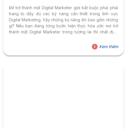
Để trở thành một Digital Marketer giỏi bắt buộc phải phải
trang bị đầy đủ các kỹ năng cần thiết trong lĩnh vực
Digital Marketing. Vậy những kỹ năng đó bao gồm những
gì? Nếu bạn đang từng bước hiện thực hóa ước mơ trở
thành một Digital Marketer trong tương lai thì nhất định
phải nắm được những kỹ năng dưới đây! Giới thiệu về
Digital Marketing Digital Marketing là các hoạt động
Xem thêm
Marketing được thực hiện trên nền tảng kỹ thuật số. Khác
với hình thức Marketing truyền thống, Digital Marketing sử
dụng sức mạnh của internet và...