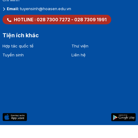
Email:
tuyensinh@hoasen.edu.vn
HOTLINE :
028 7300 7272
-
028 7309 1991
Tiện ích khác
Hợp tác quốc tế
Thư viện
Tuyển sinh
Liên hệ
Bản quyền thuộc về
Trường Đại học Hoa Sen
.