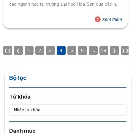
các ngành học tại trường Đại học Hoa Sen qua các năm
2022. ĐIỂM CHUẨN VÀ DANH MỤC CÁC NGÀNH XÉT
TUYỂN ĐẠI HỌC HOA SEN NĂM 2022 Tên ngành Mã
Xem thêm
ngành Tổ hợp môn Điểm chuẩn trúng tuyển năm 2022(Xét
kết quả thi tốt nghiệp THPT) Điểm chuẩn trúng tuyển năm
2022(Xét điểm...
❮❮
❮
1
2
3
4
5
6
…
28
❯
❯❯
Bộ lọc
Từ khóa
Danh mục