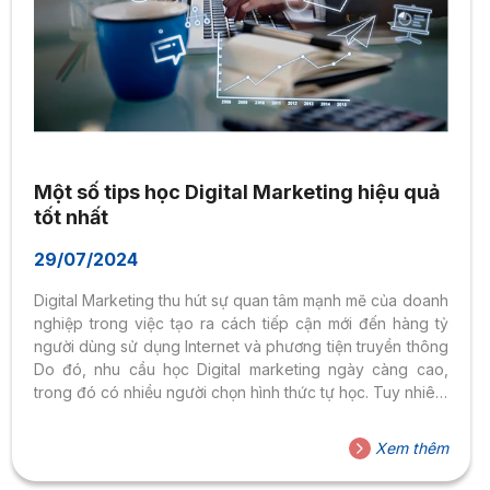
Một số tips học Digital Marketing hiệu quả
tốt nhất
29/07/2024
Digital Marketing thu hút sự quan tâm mạnh mẽ của doanh
nghiệp trong việc tạo ra cách tiếp cận mới đến hàng tỷ
người dùng sử dụng Internet và phương tiện truyền thông
Do đó, nhu cầu học Digital marketing ngày càng cao,
trong đó có nhiều người chọn hình thức tự học. Tuy nhiên,
bạn cần chọn đúng cách học thì mới mang lại hiệu quả
cao nhất. Trong bài viết sau đây, chúng tôi sẽ chia sẻ đến
Xem thêm
bạn một số tips tự học Digital marketing hiệu quả nhất để
bạn tham khảo. Tham khảo tips học digital...