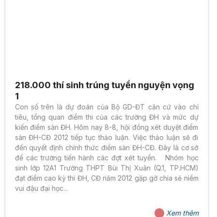
218.000 thí sinh trúng tuyển nguyện vọng
1
Con số trên là dự đoán của Bộ GD-ĐT căn cứ vào chỉ
tiêu, tổng quan điểm thi của các trường ĐH và mức dự
kiến điểm sàn ĐH. Hôm nay 8-8, hội đồng xét duyệt điểm
sàn ĐH-CĐ 2012 tiếp tục thảo luận. Việc thảo luận sẽ đi
đến quyết định chính thức điểm sàn ĐH-CĐ. Đây là cơ sở
để các trường tiến hành các đợt xét tuyển. Nhóm học
sinh lớp 12A1 Trường THPT Bùi Thị Xuân (Q.1, TP.HCM)
đạt điểm cao kỳ thi ĐH, CĐ năm 2012 gặp gỡ chia sẻ niềm
vui đậu đại học...
Xem thêm