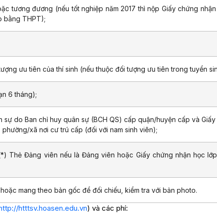
ặc tương đương (nếu tốt nghiệp năm 2017 thì nộp Giấy chứng nhận
ộp bằng THPT);
ượng ưu tiên của thí sinh (nếu thuộc đối tượng ưu tiên trong tuyển sin
ạn 6 tháng);
n sự do Ban chỉ huy quân sự (BCH QS) cấp quận/huyện cấp và Giấy
hường/xã nơi cư trú cấp (đối với nam sinh viên);
(*) Thẻ Đảng viên nếu là Đảng viên hoặc Giấy chứng nhận học lớp
oặc mang theo bản gốc để đối chiếu, kiểm tra với bản photo.
http://htttsv.hoasen.edu.vn
) và các phí: