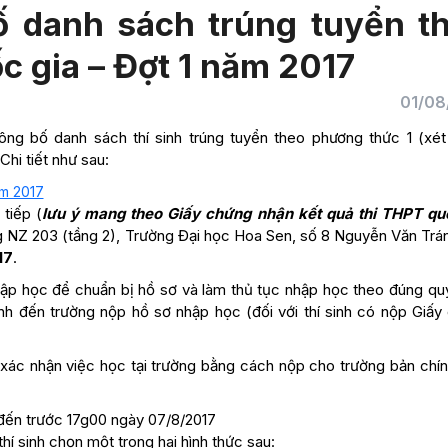
 danh sách trúng tuyển t
c gia – Đợt 1 năm 2017
01/08
ng bố danh sách thí sinh trúng tuyển theo phương thức 1 (xét
Chi tiết như sau:
ăm 2017
tiếp (
lưu ý mang theo Giấy chứng nhận kết quả thi THPT qu
ng NZ 203 (tầng 2), Trường Đại học Hoa Sen, số 8 Nguyễn Văn Trán
17
.
hập học để chuẩn bị hồ sơ và làm thủ tục nhập học theo đúng quy
inh đến trường nộp hồ sơ nhập học (đối với thí sinh có nộp Giấy
i xác nhận việc học tại trường bằng cách nộp cho trường bản chín
 đến trước 17g00 ngày 07/8/2017
 thí sinh chọn một trong hai hình thức sau: