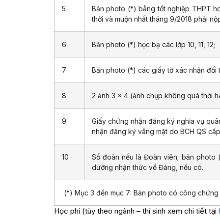
5
Bản photo (*) bằng tốt nghiệp THPT ho
thời và muộn nhất tháng 9/2018 phải n
6
Bản photo (*) học bạ các lớp 10, 11, 12;
7
Bản photo (*) các giấy tờ xác nhận đối t
8
2 ảnh 3 x 4 (ảnh chụp không quá thời h
9
Giấy chứng nhận đăng ký nghĩa vụ quâ
nhận đăng ký vắng mặt do BCH QS cấp p
10
Sổ đoàn nếu là Đoàn viên; bản photo 
dưỡng nhận thức về Đảng, nếu có.
(*) Mục 3 đến mục 7: Bản photo có công chứng h
Học phí (tùy theo ngành – thí sinh xem chi tiết tại