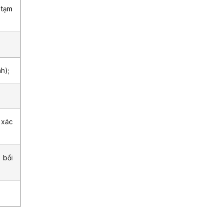
 tạm
h);
 xác
 bồi