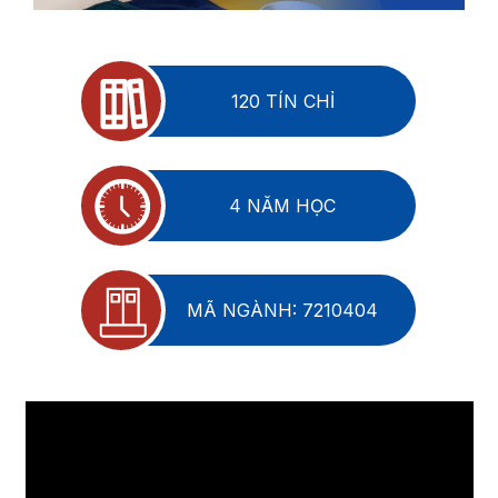
120 TÍN CHỈ
4 NĂM HỌC
MÃ NGÀNH: 7210404