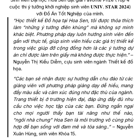
cuộc thi ý tưởng khởi nghiệp sinh viên 𝐔𝐍𝐈𝐕. 𝐒𝐓𝐀𝐑 𝟐𝟎𝟐𝟒)
với Đồ Án Tốt Nghiệp của mình.
“Học thiết kế Đồ họa tại Hoa Sen, tôi được thỏa thích
làm “những ý tưởng điên khùng” mà không sợ minh
khác biệt. Phương pháp dạy luôn hướng sinh viên đến
gần với thực tế, giúp sinh viên hiểu các giá trị thiết kế
trong việc giúp đỡ cộng đồng hơn là các ý tưởng dự
án chỉ được làm trên giấy mà không được thực hiện.”
–
Nguyễn Thị Kiều Diễm, cựu sinh viên ngành Thiết kế đồ
họa.
“Các bạn sẽ nhận được sự hướng dẫn chu đáo từ các
giảng viên với phương pháp giảng dạy dễ hiểu, mang
đầy màu sắc và cảm xúc đúng như đặc thù của ngành.
Trang thiết bị ở trường hiện đại, đáp ứng đầy đủ nhu
cầu cho việc học tập của các bạn. Đừng ngần ngại
cho mọi người thấy bạn tài năng như thế nào,
“ngôi nhà chung” Hoa Sen là môi trường vô cùng phù
hợp để bạn sống với đam mê và tỏa sáng..” –
Nguyễn
Xuân Hùng, sinh viên Khóa 15.