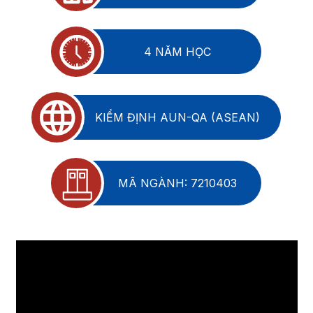
4 NĂM HỌC
KIỂM ĐỊNH AUN-QA (ASEAN)
MÃ NGÀNH: 7210403