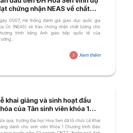
Lần đầu tiên ĐH Hoa Sen vinh dự
đạt chứng nhận NEAS về chất
lượng chương trình tiếng Anh
gày 01/07, Hệ thống đánh giá giáo dục quốc gia
iao tiếp quốc tế
ủa Úc (NEAS) sẽ trao chứng nhận chất lượng cho
hương trình tiếng Anh giao tiếp quốc tế của
rường...
Xem thêm
ễ khai giảng và sinh hoạt đầu
hóa của Tân sinh viên khóa 1
hương trình đào tạo trực tuyến
ừa qua, trường Đại học Hoa Sen đã tổ chức Lễ Khai
iảng dành cho sinh viên Khóa 1 Chương trình Đào
ạo trực tuyến gồm 03 ngành: CNTT, Ngôn ngữ Anh