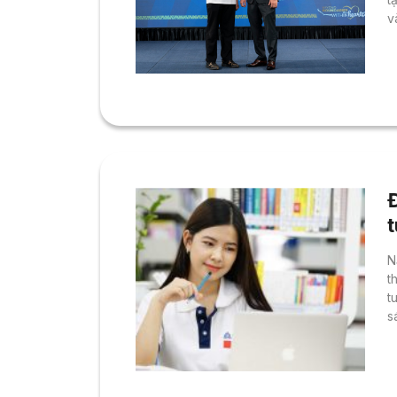
v
Đ
t
Đ
N
t
t
s