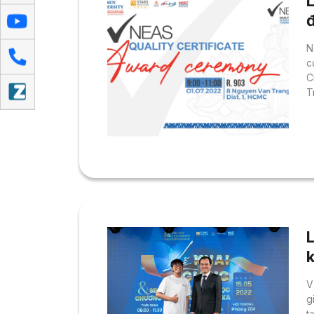
N
g
c
C
T
L
k
c
V
g
t