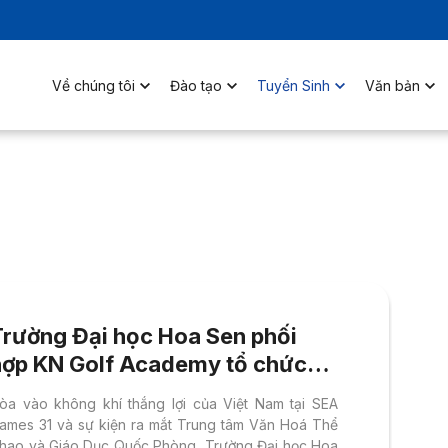
Về chúng tôi
Đào tạo
Tuyển Sinh
Văn bản
Trường Đại học Hoa Sen phối
hợp KN Golf Academy tổ chức
giải Golf gây quỹ học bổng cho
òa vào không khí thắng lợi của Việt Nam tại SEA
inh viên
ames 31 và sự kiện ra mắt Trung tâm Văn Hoá Thể
hao và Giáo Dục Quốc Phòng, Trường Đại học Hoa