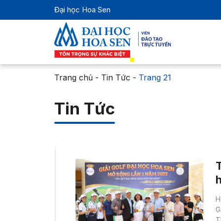
Đại học Hoa Sen
Trang chủ
-
Tin Tức
-
Trang 21
Tin Tức
H
s
G
T