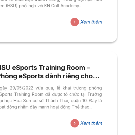
en (HSU) phối hợp với KN Golf Academy....
Xem thêm
HSU eSports Training Room –
Phòng eSports dành riêng cho
inh viên đầu tiên tại Đại học
gày 29/05/2022 vừa qua, lễ khai trương phòng
Hoa Sen
Sports Training Room đã được tổ chức tại Trường
ại học Hoa Sen cơ sở Thành Thái, quận 10. Đây là
oạt động nhằm đẩy mạnh hoạt động Thể thao...
Xem thêm