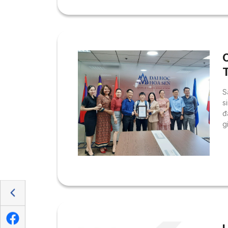
C
S
s
đ
g