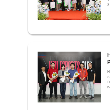
S
s
N
e
Đ
h