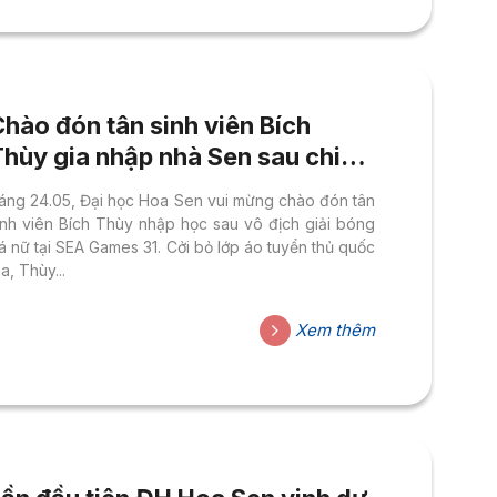
hào đón tân sinh viên Bích
Thùy gia nhập nhà Sen sau chiến
thắng giải bóng đá nữ SEA
áng 24.05, Đại học Hoa Sen vui mừng chào đón tân
Games 31
inh viên Bích Thùy nhập học sau vô địch giải bóng
á nữ tại SEA Games 31. Cởi bỏ lớp áo tuyển thủ quốc
ia, Thùy...
Xem thêm