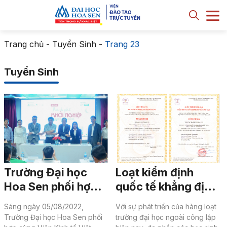
Trang chủ
-
Tuyển Sinh
-
Trang 23
Tuyển Sinh
Trường Đại học
Loạt kiểm định
Hoa Sen phối hợp
quốc tế khẳng định
tổ chức hội thảo
chất lượng giáo
Sáng ngày 05/08/2022,
Với sự phát triển của hàng loạt
“Thành phố khởi
dục của HSU
Trường Đại học Hoa Sen phối
trường đại học ngoài công lập