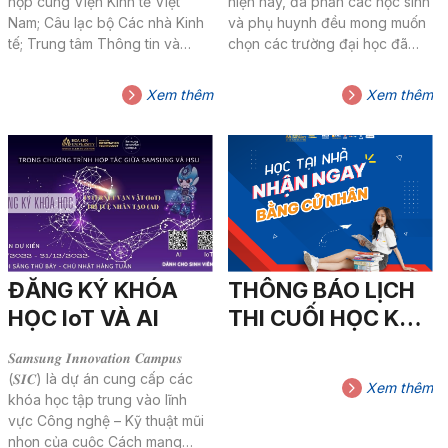
nghiệp”
hợp cùng Viện Kinh tế Việt
hiện nay, đa phần các học sinh
Nam; Câu lạc bộ Các nhà Kinh
và phụ huynh đều mong muốn
tế; Trung tâm Thông tin và
chọn các trường đại học đã
Thống kê Khoa học và Công
được kiểm định chất lượng,
nghệ (Sở Khoa học và Công
đảm bảo hiệu quả học tập cho
Xem thêm
Xem thêm
nghệ Thành Phố Hồ Chí Minh)...
con em theo học....
ĐĂNG KÝ KHÓA
THÔNG BÁO LỊCH
HỌC IoT VÀ AI
THI CUỐI HỌC KỲ 1
(2171)_THỜI KHÓA
𝑺𝒂𝒎𝒔𝒖𝒏𝒈 𝑰𝒏𝒏𝒐𝒗𝒂𝒕𝒊𝒐𝒏 𝑪𝒂𝒎𝒑𝒖𝒔
BIỂU VÀ HỌC PHÍ
(𝑺𝑰𝑪) là dự án cung cấp các
Xem thêm
HỌC KỲ 2271-NĂM
khóa học tập trung vào lĩnh
vực Công nghệ – Kỹ thuật mũi
HỌC 2022-2023
nhọn của cuộc Cách mạng