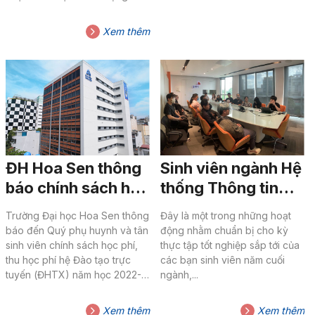
(MÃ HỌC KỲ:2271)
công nghiệp lần thứ 4, gồm: Trí
tuệ nhân tạo (Artificial
Xem thêm
Intelligence – A.I), Vạn vật kết
nối (Internet of Things – IoT)
và Lập trình....
ĐH Hoa Sen thông
Sinh viên ngành Hệ
báo chính sách học
thống Thông tin
phí, thu học phí hệ
Quản lý (MIS) và
Trường Đại học Hoa Sen thông
Đây là một trong những hoạt
Đào tạo trực tuyến
Mạng máy tính
báo đến Quý phụ huynh và tân
động nhằm chuẩn bị cho kỳ
năm 2022
truyền thông dữ
sinh viên chính sách học phí,
thực tập tốt nghiệp sắp tới của
thu học phí hệ Đào tạo trực
các bạn sinh viên năm cuối
liệu (MMT) tham
tuyến (ĐHTX) năm học 2022-
ngành,...
quan văn phòng
2023 như sau: I. CHÍNH SÁCH
công ty kiểm toán
HỌC PHÍ, THU HỌC PHÍ 1.1 Áp
Xem thêm
Xem thêm