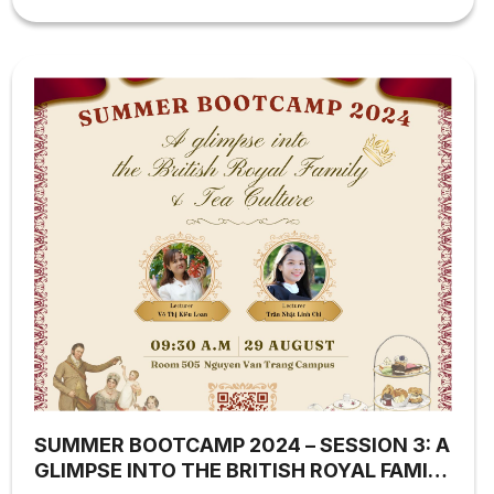
đã cùng các thầy cô khám phá văn hoá, ngôn ngữ của
Mỹ và New Zealand được lồng ghép trong các bộ phim...
SUMMER BOOTCAMP 2024 – SESSION 3: A
GLIMPSE INTO THE BRITISH ROYAL FAMILY