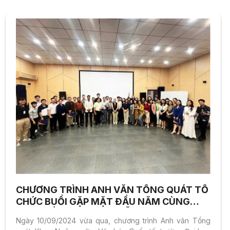
0971412893 (Ms Thương)____________________________Phu
Dong Lotus Kindergarten là trường mầm non trực thuộc
Hệ thống Giáo dục Quốc tế Phú Đông (Phu Dong
Education). Sứ mệnh của Phu Dong Lotus Kindergarten là
khơi gợi, truyền cảm hứng, phát huy...
CHƯƠNG TRÌNH ANH VĂN TỔNG QUÁT TỔ
CHỨC BUỔI GẶP MẶT ĐẦU NĂM CÙNG
TẬP THỂ GIẢNG VIÊN, SẴN SÀNG CHÀO
Ngày 10/09/2024 vừa qua, chương trình Anh văn Tổng
ĐÓN NĂM HỌC MỚI