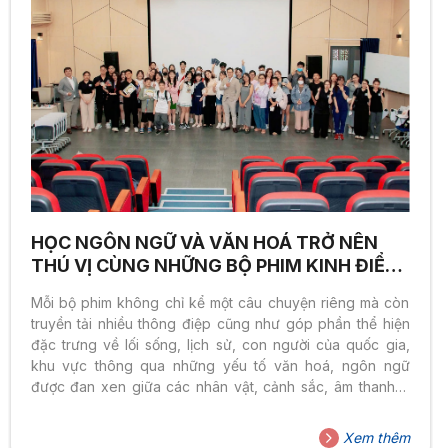
HỌC NGÔN NGỮ VÀ VĂN HOÁ TRỞ NÊN
THÚ VỊ CÙNG NHỮNG BỘ PHIM KINH ĐIỂN
TẠI SUMMER BOOTCAMP 2024
Mỗi bộ phim không chỉ kể một câu chuyện riêng mà còn
truyền tải nhiều thông điệp cũng như góp phần thể hiện
đặc trưng về lối sống, lịch sử, con người của quốc gia,
khu vực thông qua những yếu tố văn hoá, ngôn ngữ
được đan xen giữa các nhân vật, cảnh sắc, âm thanh,…
Tại Summer Bootcamp 2024 – Session 2 với chủ đề “Ace
your English with Blockbusters”, các bạn HS-SV Nhà Sen
Xem thêm