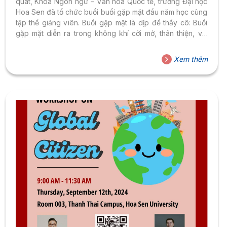
quát, Khoa Ngôn ngữ – Văn hóa Quốc tế, trường Đại học
Hoa Sen đã tổ chức buổi buổi gặp mặt đầu năm học cùng
tập thể giảng viên. Buổi gặp mặt là dịp để thầy cô: Buổi
gặp mặt diễn ra trong không khí cởi mở, thân thiện, với
nhiều hoạt động trao đổi sôi nổi và thiết thực. Đây hứa
hẹn sẽ là tiền đề vững chắc cho một năm học mới đầy
Xem thêm
hứng khởi và thành công của cả thầy và trò! Chúc toàn
thể giảng viên và...