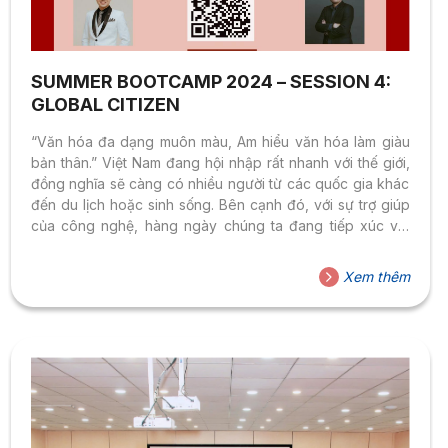
SUMMER BOOTCAMP 2024 – SESSION 4:
GLOBAL CITIZEN
“Văn hóa đa dạng muôn màu, Am hiểu văn hóa làm giàu
bản thân.” Việt Nam đang hội nhập rất nhanh với thế giới,
đồng nghĩa sẽ càng có nhiều người từ các quốc gia khác
đến du lịch hoặc sinh sống. Bên cạnh đó, với sự trợ giúp
của công nghệ, hàng ngày chúng ta đang tiếp xúc với
nhiều người đến từ nhiều nền văn hóa khác nhau trên
mạng xã hội. Do vậy, việc hiểu biết về văn hóa của nước
Xem thêm
họ sẽ giúp ích rất nhiều trong quá trình giao tiếp. Con
người là sản phẩm...