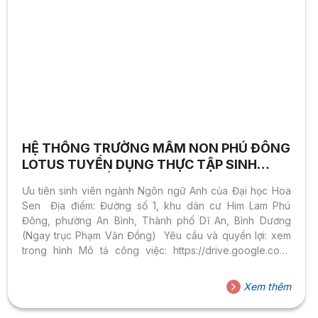
HỆ THỐNG TRƯỜNG MẦM NON PHÚ ĐÔNG
LOTUS TUYỂN DỤNG THỰC TẬP SINH
GIÁO VIÊN TIẾNG ANH
Ưu tiên sinh viên ngành Ngôn ngữ Anh của Đại học Hoa
Sen Địa điểm: Đường số 1, khu dân cư Him Lam Phú
Đông, phường An Bình, Thành phố Dĩ An, Bình Dương
(Ngay trục Phạm Văn Đồng) Yêu cầu và quyền lợi: xem
trong hình Mô tả công việc: https://drive.google.com/
…/1djWcF4zC99HVuCpSMjs…/view… Thông tin liên hệ:–
Website: https://phudonglotus.edu.vn/–
Xem thêm
Facebook: https://www.facebook.com/PhuDongLotusKindergar
Gửi CV đến: Tuyendung@phudonggroup.com– Hotline: