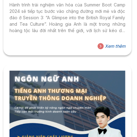
AND TEA CULTURE
Hành trình trải nghiệm văn hóa của Summer Boot Camp
2024 sẽ tiếp tục bước vào chặng đường mới mẻ và độc
đáo ở Session 3: “A Glimpse into the British Royal Family
and Tea Culture”. Hoàng gia Anh là một trong những
hoàng tộc lâu đời nhất trên thế giới, với lịch sử kéo dài
hơn 1.000 năm. Khởi đầu từ thời kỳ của vua Alfred Đại đế
vào thế kỷ thứ 9, hoàng tộc này đã trải qua nhiều giai
Xem thêm
đoạn thăng trầm và hiện vẫn tiếp tục trị vì nước Anh.
Hoàng gia Anh không chỉ góp...