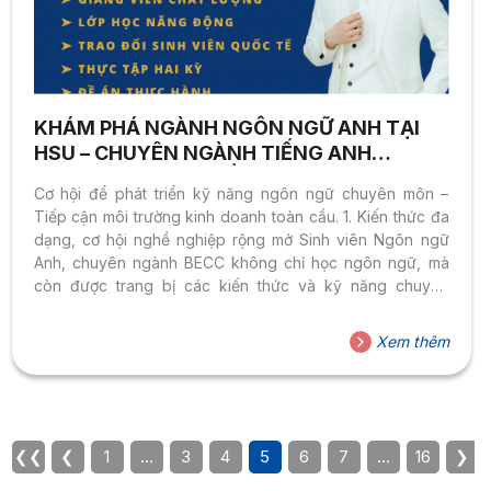
KHÁM PHÁ NGÀNH NGÔN NGỮ ANH TẠI
HSU – CHUYÊN NGÀNH TIẾNG ANH
THƯƠNG MẠI TRUYỀN THÔNG DOANH
Cơ hội để phát triển kỹ năng ngôn ngữ chuyên môn –
NGHIỆP
Tiếp cận môi trường kinh doanh toàn cầu. 1. Kiến thức đa
dạng, cơ hội nghề nghiệp rộng mở Sinh viên Ngôn ngữ
Anh, chuyên ngành BECC không chỉ học ngôn ngữ, mà
còn được trang bị các kiến thức và kỹ năng chuyên
ngành Marketing, Sales, Customer Service, và
Communications. Sinh viên tốt nghiệp có khả năng làm
Xem thêm
việc trong nhiều bộ phận khác nhau của các công ty, từ
Marketing, Sales, đến Customer Service. 2. Kỹ năng vượt
trội, sẵn sàng chinh phục thử thách Chương...
❮❮
❮
1
…
3
4
5
6
7
…
16
❯