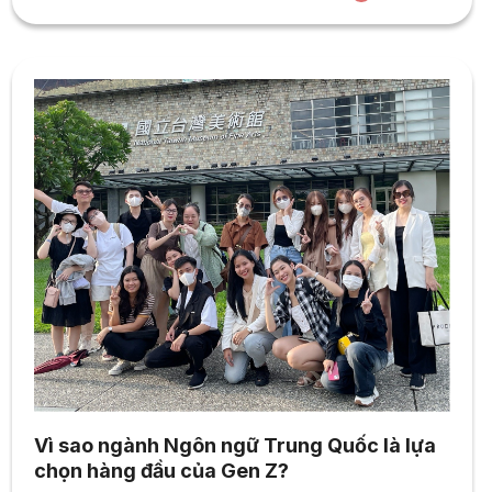
được mở cho các bạn. VỀ CÔNG VIỆC THÔNG TIN LIÊN
HỆ ỨNG TUYỂN VỀ DOANH NGHIỆPHuawei là nhà cung...
Vì sao ngành Ngôn ngữ Trung Quốc là lựa
chọn hàng đầu của Gen Z?