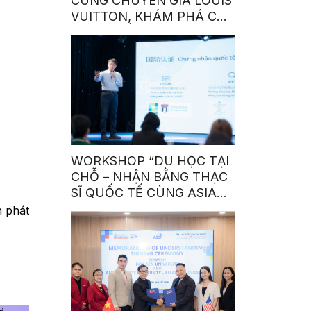
CÙNG CHUYÊN GIA LOUIS
VUITTON, KHÁM PHÁ CƠ
HỘI NGHỀ NGHIỆP TẠI
THƯƠNG HIỆU THỜI
TRANG HÀNG ĐẦU
WORKSHOP “DU HỌC TẠI
CHỖ – NHẬN BẰNG THẠC
SĨ QUỐC TẾ CÙNG ASIA
UNIVERSITY”
h phát