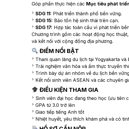
Góp phần thực hiện các
Mục tiêu phát tri
SDG 11:
Phát triển thành phố bền vững.
SDG 15:
Bảo tồn hệ sinh thái trên cạn.
SDG 17:
Hợp tác toàn cầu vì phát triển bề
Chương trình gồm các hoạt động học thuật, 
và kết nối với cộng đồng địa phương.
ĐIỂM NỔI BẬT
Tham quan làng du lịch tại Yogyakarta và 
Trải nghiệm văn hóa và ẩm thực truyền th
Trình bày dự án nhóm về du lịch bền vững
Kết nối sinh viên ASEAN và các chuyên gia 
ĐIỀU KIỆN THAM GIA
Sinh viên đại học đang theo học (ưu tiên
GPA từ 3.0 trở lên
Giao tiếp tiếng Anh tốt
Nhiệt huyết, yêu thích khám phá và có tin
HỒ SƠ CẦN NỘP