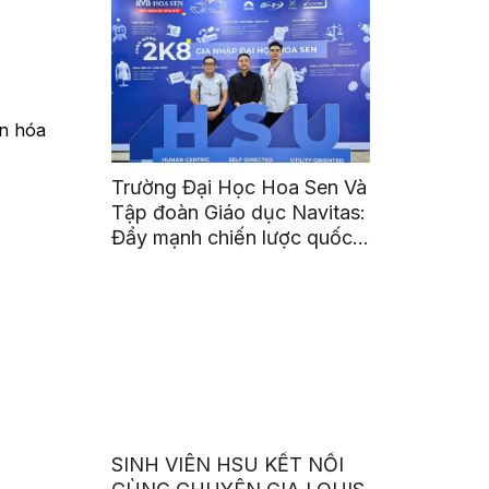
ăn hóa
Trường Đại Học Hoa Sen Và
Tập đoàn Giáo dục Navitas:
Đẩy mạnh chiến lược quốc
tế hóa, nâng tầm trải
nghiệm giáo dục quốc tế
cho sinh viên HSU
SINH VIÊN HSU KẾT NỐI