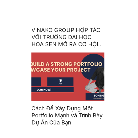
VINAKO GROUP HỢP TÁC
VỚI TRƯỜNG ĐẠI HỌC
HOA SEN MỞ RA CƠ HỘI
HỌC TẬP, LÀM VIỆC TẠI
HÀN QUỐC CHO SINH
VIÊN
Cách Để Xây Dựng Một
Portfolio Mạnh và Trình Bày
Dự Án Của Bạn