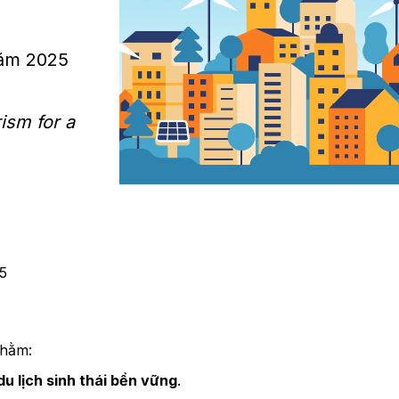
năm 2025
ism for a
5
nhằm:
du lịch sinh thái bền vững
.