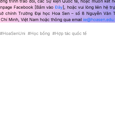
ơng trình trao đổi, các Sự kiện Quốc tế, hoặc muốn kết nố
 Fanpage Facebook [Bấm vào
Đây
], hoặc vui lòng liên hệ trự
 sở chính Trường Đại học Hoa Sen – số 8 Nguyễn Văn T
Chí Minh, Việt Nam hoặc thông qua email
iie@hoasen.edu.
#HoaSenUni
#Học bổng
#Hợp tác quốc tế