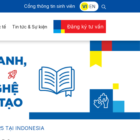
Cổng thông tin sinh viên
VI
EN
Đăng ký tư vấn
 tế
Tin tức & Sự kiện
5 TẠI INDONESIA