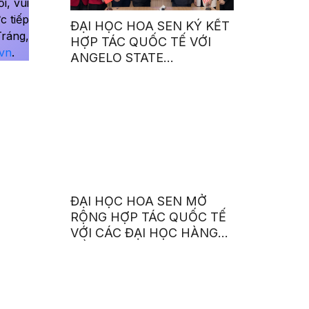
i, vui
c tiếp
ĐẠI HỌC HOA SEN KÝ KẾT
ráng,
HỢP TÁC QUỐC TẾ VỚI
vn
.
ANGELO STATE
UNIVERSITY (HOA KỲ),
MỞ RỘNG CƠ HỘI HỌC
TẬP QUỐC TẾ CHO SINH
VIÊN
ĐẠI HỌC HOA SEN MỞ
RỘNG HỢP TÁC QUỐC TẾ
VỚI CÁC ĐẠI HỌC HÀNG
ĐẦU TẠI ÚC