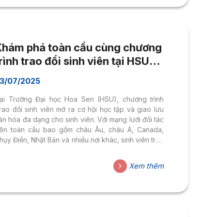
hà trường. Thông tin chung...
Khám phá toàn cầu cùng chương
rình trao đổi sinh viên tại HSU
dành riêng cho HSUer
3/07/2025
ại Trường Đại học Hoa Sen (HSU), chương trình
rao đổi sinh viên mở ra cơ hội học tập và giao lưu
ăn hóa đa dạng cho sinh viên. Với mạng lưới đối tác
rên toàn cầu bao gồm châu Âu, châu Á, Canada,
hụy Điển, Nhật Bản và nhiều nơi khác, sinh viên trao
ổi có trải nghiệm quốc tế phong phú. Thủ tục đăng
ý: Chia sẻ từ sinh viên: “Chương trình đã mang đến
Xem thêm
ho tôi những trải nghiệm khó quên… phát triển tính
ự lập và mở rộng tầm nhìn toàn cầu.” – Mộng Duyên,
nh...