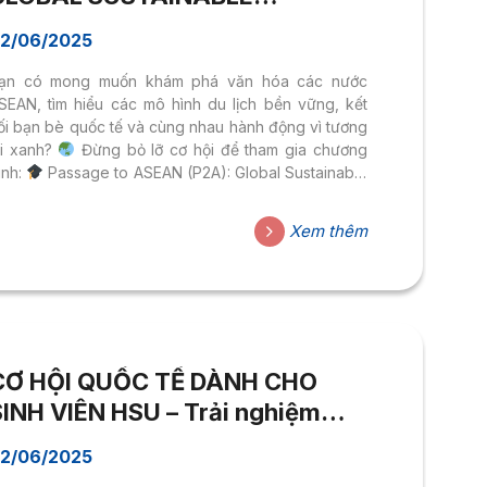
MOBILITY 2025 TẠI INDONESIA
2/06/2025
ạn có mong muốn khám phá văn hóa các nước
SEAN, tìm hiểu các mô hình du lịch bền vững, kết
ối bạn bè quốc tế và cùng nhau hành động vì tương
ai xanh?
Đừng bỏ lỡ cơ hội để tham gia chương
rình:
Passage to ASEAN (P2A): Global Sustainable
obility 2025
Địa điểm: Universitas Islam
ndonesia (UII), Yogyakarta, Indonesia
Thời gian:
Xem thêm
4 – 10 tháng 8 năm 2025
Chủ đề: Sustainable
cotourism for a Better Future (SEFuture)
MỐC
HỜI GIAN
MỤC TIÊU CHƯƠNG TRÌNH P2A 2025
à chương trình giao lưu...
CƠ HỘI QUỐC TẾ DÀNH CHO
SINH VIÊN HSU – Trải nghiệm
chương trình 2025 Hybrid
2/06/2025
obility by Disciplines Mùa 2