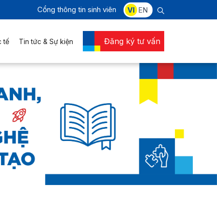
Cổng thông tin sinh viên
VI
EN
Đăng ký tư vấn
 tế
Tin tức & Sự kiện