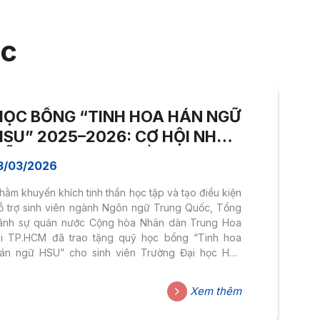
ọc
HỌC BỔNG “TINH HOA HÁN NGỮ
HSU” 2025–2026: CƠ HỘI NHẬN
HỖ TRỢ 50 TRIỆU ĐỒNG TỪ
3/03/2026
TỔNG LÃNH SỰ QUÁN TRUNG
hằm khuyến khích tinh thần học tập và tạo điều kiện
QUỐC
ỗ trợ sinh viên ngành Ngôn ngữ Trung Quốc, Tổng
ãnh sự quán nước Cộng hòa Nhân dân Trung Hoa
ại TP.HCM đã trao tặng quỹ học bổng “Tinh hoa
án ngữ HSU” cho sinh viên Trường Đại học Hoa
en. Quỹ học bổng với tổng giá trị 50.000.000 đồng
ẽ được xét trao cho các sinh viên có thành tích học
Xem thêm
ập tốt hoặc có hoàn cảnh khó khăn nhưng luôn nỗ
ực vươn lên trong học tập và các hoạt động của