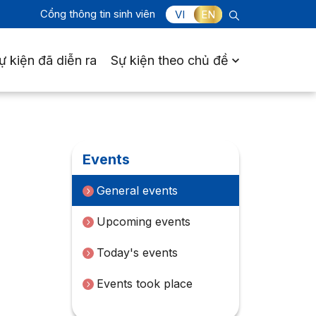
Cổng thông tin sinh viên
VI
EN
ự kiện đã diễn ra
Sự kiện theo chủ đề
Events
General events
Upcoming events
Today's events
Events took place