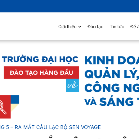
Giới thiệu
Đào tạo
Tin tức
Đề á
G 5 – RA MẮT CÂU LẠC BỘ SEN VOYAGE