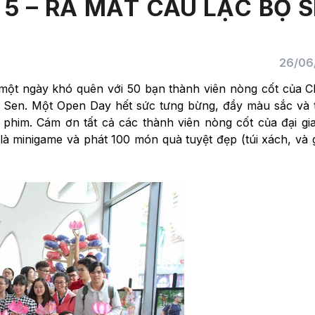
 5 – RA MẮT CÂU LẠC BỘ 
26/06
 một ngày khó quên với 50 bạn thành viên nòng cốt của 
a Sen. Một Open Day hết sức tưng bừng, đầy màu sắc và
 phim. Cám ơn tất cả các thành viên nòng cốt của đại gi
là minigame và phát 100 món quà tuyệt đẹp (túi xách, và 