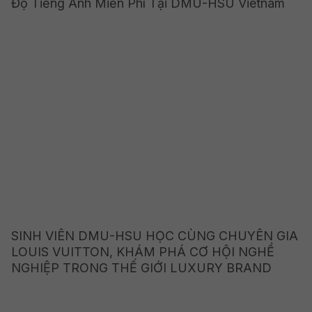
Độ Tiếng Anh Miễn Phí Tại DMU-HSU Vietnam
SINH VIÊN DMU-HSU HỌC CÙNG CHUYÊN GIA
LOUIS VUITTON, KHÁM PHÁ CƠ HỘI NGHỀ
NGHIỆP TRONG THẾ GIỚI LUXURY BRAND