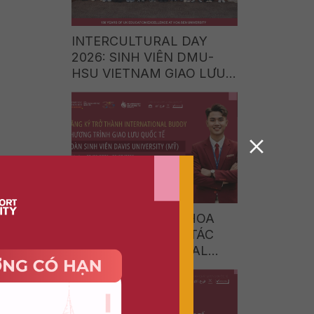
INTERCULTURAL DAY
2026: SINH VIÊN DMU-
HSU VIETNAM GIAO LƯU
VĂN HÓA CÙNG SINH
VIÊN ITE COLLEGE WEST
(SINGAPORE)
TRƯỜNG ĐẠI HỌC HOA
SEN TUYỂN CỘNG TÁC
VIÊN INTERNATIONAL
BUDDY CHƯƠNG TRÌNH
GIAO LƯU QUỐC TẾ CÙNG
DAVIS UNIVERSITY (HOA