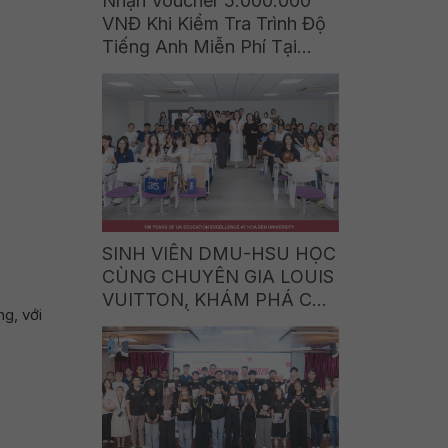
Nhận Voucher 5.000.000
VNĐ Khi Kiểm Tra Trình Độ
Tiếng Anh Miễn Phí Tại
DMU-HSU Vietnam
SINH VIÊN DMU-HSU HỌC
CÙNG CHUYÊN GIA LOUIS
VUITTON, KHÁM PHÁ CƠ
g, với
HỘI NGHỀ NGHIỆP TRONG
THẾ GIỚI LUXURY BRAND