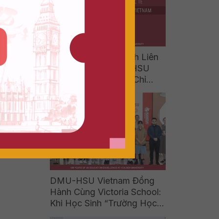
KỲ)
Học Phí Chương Trình Liên
Kết Quốc Tế DMU-HSU
Vietnam Năm 2026: Chỉ
Bằng 1/5 Chi Phí Du Học
Nhưng Vẫn Nhận Bằng Cử
Nhân Quốc Tế Từ Vương
Quốc Anh
DMU-HSU Vietnam Đồng
Hành Cùng Victoria School:
Khi Học Sinh “Trường Học
Hạnh Phúc” Khám Phá Thế