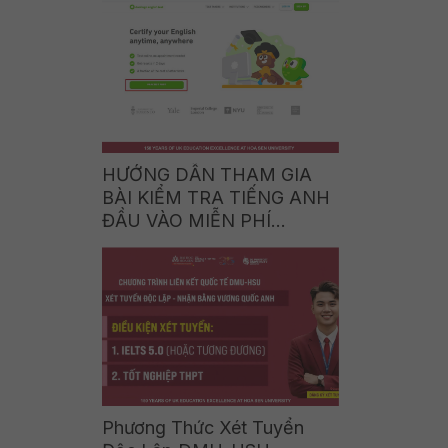
Giới Nghề Nghiệp Thực Tế
HƯỚNG DẪN THAM GIA
BÀI KIỂM TRA TIẾNG ANH
ĐẦU VÀO MIỄN PHÍ
(Duolingo English Test –
Practice Free)
Phương Thức Xét Tuyển