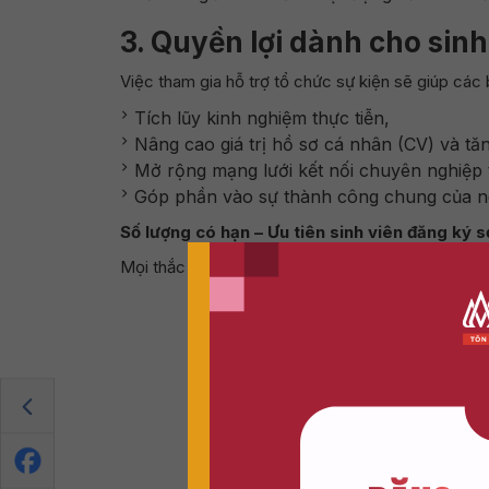
3.
Quyền lợi dành cho sinh
Việc tham gia hỗ trợ tổ chức sự kiện sẽ giúp các 
Tích lũy kinh nghiệm thực tiễn,
Nâng cao giá trị hồ sơ cá nhân (CV) và tăn
Mở rộng mạng lưới kết nối chuyên nghiệp 
Góp phần vào sự thành công chung của ng
Số lượng có hạn – Ưu tiên sinh viên đăng ký 
Mọi thắc mắc xin liên hệ
Khoa Du lịch – Nhà hàng