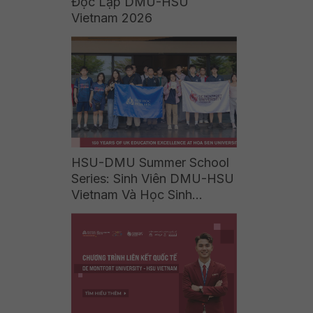
Độc Lập DMU-HSU
Vietnam 2026
HSU-DMU Summer School
Series: Sinh Viên DMU-HSU
Vietnam Và Học Sinh
Vinschool, Wellspring Khám
Phá Hệ Sinh Thái Công
Nghệ Tại ZaloPay