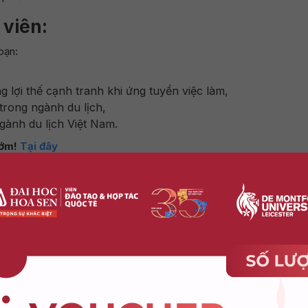
 viên
:
bạn:
g lợi thế cạnh tranh khi ứng tuyển việc làm,
trong ngành du lịch,
ành du lịch Việt Nam.
sớm!
Tại đây
 – Khách sạn
để được hỗ trợ.