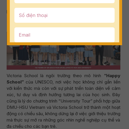
Victoria School là ngôi trường theo mô hình
“Happy
School”
của UNESCO, nơi việc học không chỉ gắn liền
với kiến thức mà còn với sự phát triển toàn diện về cảm
xúc, tư duy và định hướng tương lai của học sinh. Đây
cũng là lý do chương trình “University Tour” phối hợp giữa
DMU-HSU Vietnam và Victoria School trở thành một hoạt
động có chiều sâu, không dừng lại ở việc giới thiệu trường
mà thực sự mở ra những góc nhìn nghề nghiệp cụ thể và
đa chiều cho các bạn trẻ.