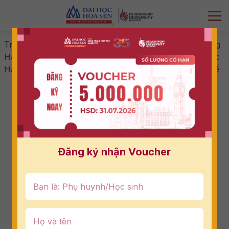
Trang chủ
-
Chưa phân loại
-
DMU-HSU Vietnam Đồng
Hành Cùng Victoria School: Khi Học Sinh “Trường Học
Hạnh Phúc” Khám Phá Thế Giới Nghề Nghiệp Thực Tế
DMU-HSU Vietnam Đồng Hành Cùng
Victoria School: Khi Học Sinh “Trường
Học Hạnh Phúc” Khám Phá Thế Giới
Nghề Nghiệp Thực Tế
Đăng ký nhận Voucher
03/07/2026
Định hướng nghề nghiệp không nên chờ đến khi tốt
nghiệp đại học mà là triết lý mà cả
DMU-HSU Vietnam
và
Victoria School
cùng chia sẻ và chính triết lý đó đã
tạo nên một chương trình
“University Tour”
đặc biệt
mang đến cho học sinh những trải nghiệm hướng nghiệp
thực chất ngay từ khi còn ngồi trên ghế nhà trường.