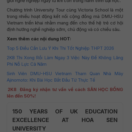
giới nghề nghiệp ngay từ khi còn trong hành trình đại học.
Chương trình University Tour cùng Victoria School là một
trong nhiều hoạt động kết nối cộng đồng mà DMU-HSU
Vietnam triển khai nhằm mang đến cho thế hệ trẻ cơ hội
định hướng nghề nghiệp sớm, chủ động và có chiều sâu.
Xem thêm các nội dung HOT:
Top 5 Điều Cần Lưu Ý Khi Thi Tốt Nghiệp THPT 2026
2K8 Thi Xong Rồi Làm Ngay 3 Việc Này Để Không Lãng
Phí Nỗ Lực Cả Năm
Sinh Viên DMU-HSU Vietnam Tham Quan Nhà Máy
Ajinomoto: Khi Bài Học Bắt Đầu Từ Thực Tế
2K8
Đăng ký nhận tư
vấn về
cách SĂN HỌC BỔNG
lên đến 50%!
150 YEARS OF UK EDUCATION
EXCELLENCE AT HOA SEN
UNIVERSITY