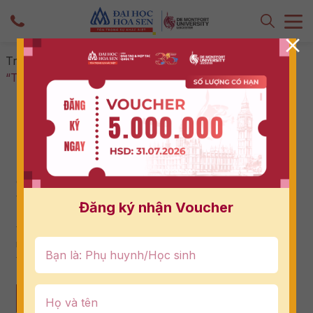
Trang chủ
-
Chưa phân loại
-
Học Sinh AIS Khám Phá
“The Power of First Impressions”
Học Sinh AIS Khám Phá “The Power of
First Impressions”
05/02/2026
Cùng học sinh AIS khám phá sức mạnh của ấn tượng đầu
tiên qua buổi chuyên đề “The Power of First
Đăng ký nhận Voucher
Impressions” do DMU-HSU phối hợp cùng Trường Quốc
tế AIS tổ chức. Buổi chuyên đề hướng đến việc trang bị
những kỹ năng nền tảng cho hành trình học tập và phát
triển trong môi trường quốc tế cho học sinh.