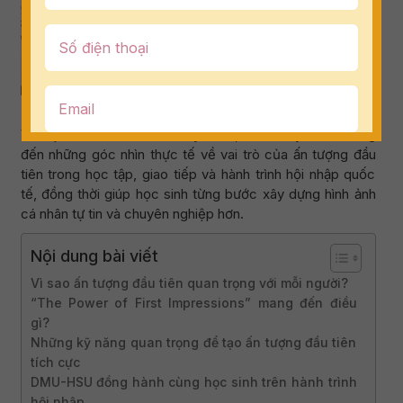
Đội ngũ DMU-HSU và niềm vui lan tỏa giá trị tại AIS
Với sự dẫn dắt của TS. Tracy Phan, buổi chuyên đề mang
đến những góc nhìn thực tế về vai trò của ấn tượng đầu
tiên trong học tập, giao tiếp và hành trình hội nhập quốc
tế, đồng thời giúp học sinh từng bước xây dựng hình ảnh
cá nhân tự tin và chuyên nghiệp hơn.
Nội dung bài viết
Vì sao ấn tượng đầu tiên quan trọng với mỗi người?
“The Power of First Impressions” mang đến điều
gì?
Những kỹ năng quan trọng để tạo ấn tượng đầu tiên
tích cực
DMU-HSU đồng hành cùng học sinh trên hành trình
hội nhập