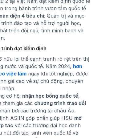
hứ 2 tại Việt Nam đạt kiểm định quốc tế
ớn trong hành trình vươn tầm quốc tế
oàn diện 4 tiêu chí
: Quản trị và mục
 trình đào tạo và hỗ trợ người học,
hát triển đội ngũ, tính minh bạch và
ản.
 trình đạt kiểm định
 hữu lợi thế cạnh tranh rõ rệt trên thị
ng nước và quốc tế. Năm 2024,
hơn
có việc làm
ngay khi tốt nghiệp, được
nh giá cao về sự chủ động, chuyên
i nhập.
ăng cơ hội
nhận học bổng quốc tế
,
 tham gia các
chương trình trao đổi
ận bởi các trường tại châu Âu.
 định ASIIN góp phần giúp HSU
mở
ợp tác
với các trường đại học danh
u hút đối tác, sinh viên quốc tế và