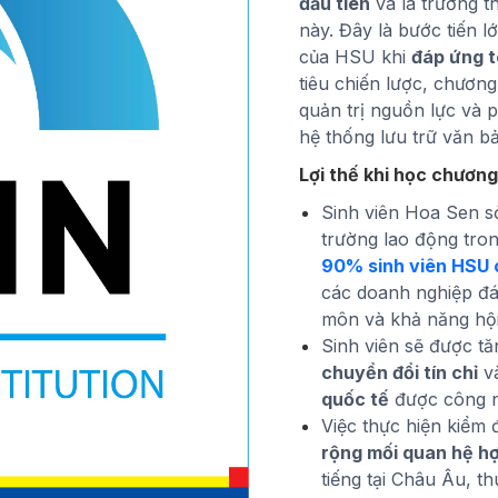
đầu tiên
và là trường t
này. Đây là bước tiến l
của HSU khi
đáp ứng t
tiêu chiến lược, chương
quản trị nguồn lực và p
hệ thống lưu trữ văn b
Lợi thế khi học chương
Sinh viên Hoa Sen sở
trường lao động tro
90% sinh viên HSU 
các doanh nghiệp đá
môn và khả năng hộ
Sinh viên sẽ được t
chuyển đổi tín chỉ
và
quốc tế
được công nh
Việc thực hiện kiểm
rộng mối quan hệ h
tiếng tại Châu Âu, th