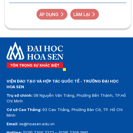
ÁP DỤNG
LÀM LẠI
VIỆN ĐÀO TẠO VÀ HỢP TÁC QUỐC TẾ - TRƯỜNG ĐẠI HỌC
HOA SEN
Trụ sở chính:
08 Nguyễn Văn Tráng, Phường Bến Thành, TP.Hồ
Chí Minh
Cơ sở Cao Thắng:
93 Cao Thắng, Phường Bàn Cờ, TP. Hồ Chí
Minh
Email:
iie@hoasen.edu.vn
Hotline:
(028) 7300 7272
–
(028) 7309 1991