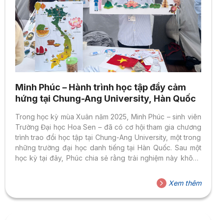
Minh Phúc – Hành trình học tập đầy cảm
hứng tại Chung-Ang University, Hàn Quốc
Trong học kỳ mùa Xuân năm 2025, Minh Phúc – sinh viên
Trường Đại học Hoa Sen – đã có cơ hội tham gia chương
trình trao đổi học tập tại Chung-Ang University, một trong
những trường đại học danh tiếng tại Hàn Quốc. Sau một
học kỳ tại đây, Phúc chia sẻ rằng trải nghiệm này không
chỉ giúp bạn phát triển học thuật mà còn mở ra những góc
nhìn đa văn hóa đầy sống động. “Môi trường học tập ở
Xem thêm
Chung-Ang thật sự khiến mình ấn tượng,” Phúc chia sẻ.
“Sinh viên bản xứ rất thân thiện...