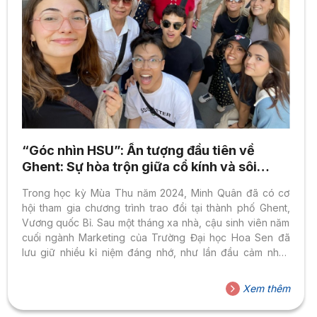
“Góc nhìn HSU”: Ấn tượng đầu tiên về
Ghent: Sự hòa trộn giữa cổ kính và sôi
động
Trong học kỳ Mùa Thu năm 2024, Minh Quân đã có cơ
hội tham gia chương trình trao đổi tại thành phố Ghent,
Vương quốc Bỉ. Sau một tháng xa nhà, cậu sinh viên năm
cuối ngành Marketing của Trường Đại học Hoa Sen đã
lưu giữ nhiều kỉ niệm đáng nhớ, như lần đầu cảm nhận
không khí se lạnh của mùa thu, khám phá Ghent (Bỉ) và
Bordeaux (Pháp). Thành phố Ghent về đêm Thành phố
Xem thêm
dành cho sinh viên Thành phố Ghent để lại trong Minh
Quân nhiều cảm xúc đặc biệt. Không khí trong lành và...