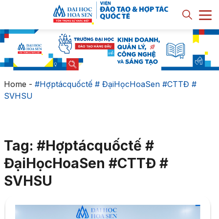
Home
-
#Hợptácquốctế # ĐạiHọcHoaSen #CTTĐ #
SVHSU
Tag: #Hợptácquốctế #
ĐạiHọcHoaSen #CTTĐ #
SVHSU