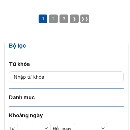
1
2
3
❯
❯❯
Bộ lọc
Từ khóa
Danh mục
Khoảng ngày
Từ
Đến ngày