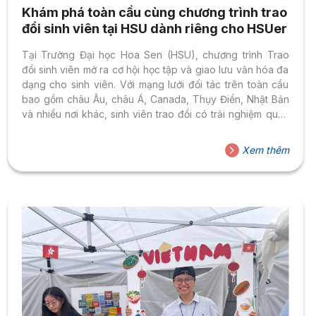
Khám phá toàn cầu cùng chương trình trao
đổi sinh viên tại HSU dành riêng cho HSUer
Tại Trường Đại học Hoa Sen (HSU), chương trình Trao
đổi sinh viên mở ra cơ hội học tập và giao lưu văn hóa đa
dạng cho sinh viên. Với mạng lưới đối tác trên toàn cầu
bao gồm châu Âu, châu Á, Canada, Thụy Điển, Nhật Bản
và nhiều nơi khác, sinh viên trao đổi có trải nghiệm quốc
tế phong phú. Thủ tục đăng ký: Chia sẻ từ sinh viên:
“Chương trình đã mang đến cho tôi những trải nghiệm khó
Xem thêm
quên… phát triển tính tự lập và mở rộng tầm nhìn toàn
cầu.” – Mộng Duyên, sinh...