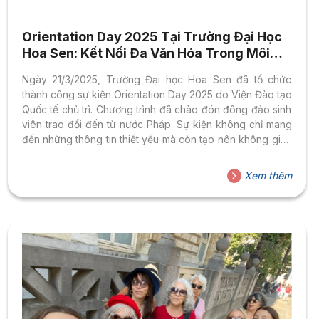
Orientation Day 2025 Tại Trường Đại Học
Hoa Sen: Kết Nối Đa Văn Hóa Trong Môi
Trường Học Thuật Quốc Tế
Ngày 21/3/2025, Trường Đại học Hoa Sen đã tổ chức
thành công sự kiện Orientation Day 2025 do Viện Đào tạo
Quốc tế chủ trì. Chương trình đã chào đón đông đảo sinh
viên trao đổi đến từ nước Pháp. Sự kiện không chỉ mang
đến những thông tin thiết yếu mà còn tạo nên không gian
giao lưu văn hóa đầy sáng tạo, khởi đầu cho năm học mới
đầy hứa hẹn. Định Hướng Học Thuật & Hỗ Trợ Sinh Viên
Xem thêm
Mở đầu sự kiện, Thầy Edward Hockings, Giám đốc
Chương trình Hoa Sen – De Montfort, đã gửi...