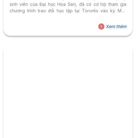
sinh viên của Đại học Hoa Sen, đã có cơ hội tham gia
chương trình trao đổi học tập tại Toronto vào kỳ Mùa
Xuân năm 2025. Đây là một trải nghiệm vô cùng đặc biệt
và ý nghĩa đối với bạn, đánh dấu bước ngoặt trong hành
Xem thêm
trình học tập quốc tế của mình. Cơ hội từ học bổng SEED
Lần này, khác với chuyến trao đổi tự túc tại Hà Lan vào
năm 2024, nhờ sự hỗ...