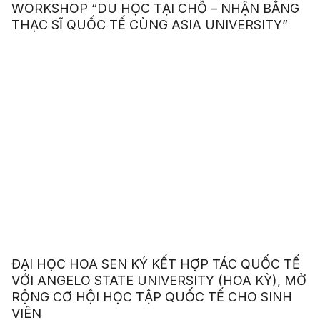
WORKSHOP “DU HỌC TẠI CHỖ – NHẬN BẰNG
THẠC SĨ QUỐC TẾ CÙNG ASIA UNIVERSITY”
ĐẠI HỌC HOA SEN KÝ KẾT HỢP TÁC QUỐC TẾ
VỚI ANGELO STATE UNIVERSITY (HOA KỲ), MỞ
RỘNG CƠ HỘI HỌC TẬP QUỐC TẾ CHO SINH
VIÊN