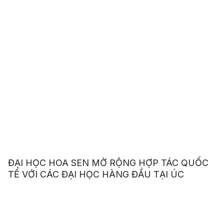
ĐẠI HỌC HOA SEN MỞ RỘNG HỢP TÁC QUỐC
TẾ VỚI CÁC ĐẠI HỌC HÀNG ĐẦU TẠI ÚC