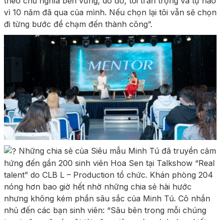
theo chủ nghĩa bền vững, do đó, tôi trân trọng và tự hào
vì 10 năm đã qua của mình. Nếu chọn lại tôi vẫn sẽ chọn
đi từng bước để chạm đến thành công”.
Những chia sẻ của Siêu mẫu Minh Tú đã truyền cảm
hứng đến gần 200 sinh viên Hoa Sen tại Talkshow “Real
talent” do CLB L – Production tổ chức. Khán phòng 204
nóng hơn bao giờ hết nhờ những chia sẻ hài hước
nhưng không kém phần sâu sắc của Minh Tú. Cô nhắn
nhủ đến các bạn sinh viên: “Sâu bên trong mỗi chúng