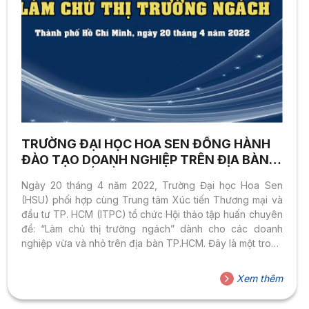
TRƯỜNG ĐẠI HỌC HOA SEN ĐỒNG HÀNH
ĐÀO TẠO DOANH NGHIỆP TRÊN ĐỊA BÀN
THÀNH PHỐ HỒ CHÍ MINH
Ngày 20 tháng 4 năm 2022, Trường Đại học Hoa Sen
(HSU) phối hợp cùng Trung tâm Xúc tiến Thương mại và
đầu tư TP. HCM (ITPC) tổ chức Hội thảo tập huấn chuyên
đề: “Làm chủ thị trường ngách” dành cho các doanh
nghiệp vừa và nhỏ trên địa bàn TP.HCM. Đây là một trong
nhiều hoạt động của Trường nhằm hỗ trợ đào tạo doanh
nghiệp, phát triển nguồn nhân lực Thành phố. Buổi tập
Xem thêm
huấn chuyên đề “Làm chủ thị trường ngách” do HSU và
ITPC phối hợp thực hiện đã thu hút sự tham gia của...