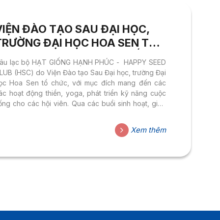
VIỆN ĐÀO TẠO SAU ĐẠI HỌC,
TRƯỜNG ĐẠI HỌC HOA SEN TỔ
CHỨC CÂU LẠC BỘ HẠT GIỐNG
âu lạc bộ HẠT GIỐNG HẠNH PHÚC - HAPPY SEED
HẠNH PHÚC – HAPPY SEED
LUB (HSC) do Viện Đào tạo Sau Đại học, trường Đại
CLUB
ọc Hoa Sen tổ chức, với mục đích mang đến các
ác hoạt động thiền, yoga, phát triển kỹ năng cuộc
ống cho các hội viên. Qua các buổi sinh hoạt, giao
ưu trao đổi, chúng tôi hướng đến xây dựng một cộng
ồng lành mạnh, hạnh phúc, kết nối mọi người và là
Xem thêm
ột nơi yên bình, giải tỏa những áp lực trong học tập
à trong cuộc sống.