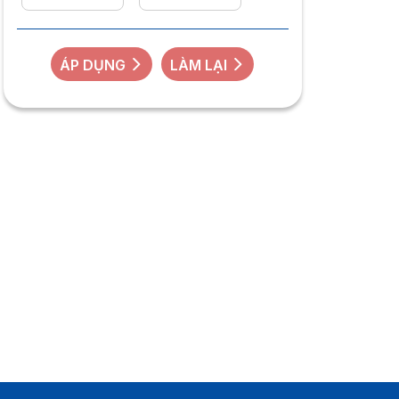
ÁP DỤNG
LÀM LẠI