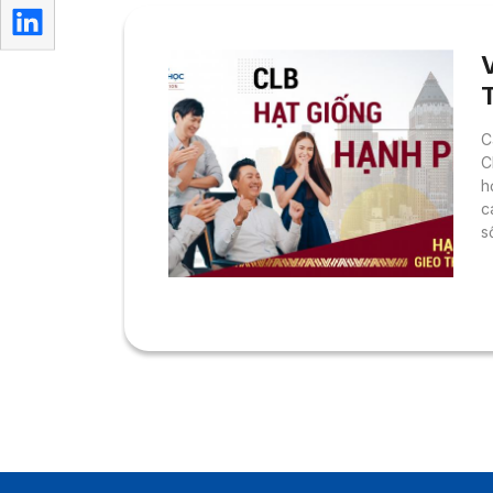
C
C
h
c
s
l
đ
m
v