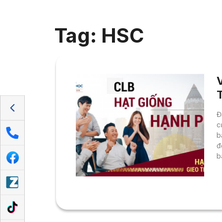
Tag: HSC
Đ
c
b
đ
b
đ
P
h
c
M
M