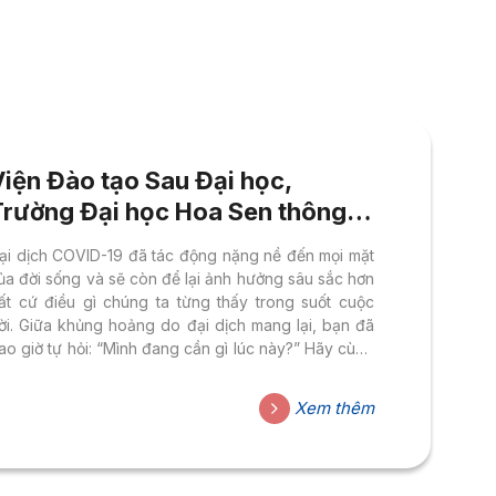
Viện Đào tạo Sau Đại học,
Trường Đại học Hoa Sen thông
báo buổi sinh hoạt CLB HẠT
ại dịch COVID-19 đã tác động nặng nề đến mọi mặt
GIỐNG HẠNH PHÚC: Mình Đang
ủa đời sống và sẽ còn để lại ảnh hưởng sâu sắc hơn
Cần Gì Lúc Này (13/11/2021)
ất cứ điều gì chúng ta từng thấy trong suốt cuộc
ời. Giữa khủng hoảng do đại dịch mang lại, bạn đã
ao giờ tự hỏi: “Mình đang cần gì lúc này?” Hãy cùng
ến với buổi sinh hoạt Câu lạc bộ HẠT GIỐNG HẠNH
HÚC – HAPPY SEED CLUB do Viện Đào tạo Sau Đại
Xem thêm
ọc, Trường Đại học Hoa Sen phối hợp tổ chức
ùng ALL – Authentic Live & Learn và CLB Hoa Sen
indfulness vào 14:00 Thứ Bảy, ngày 13/11/2021.
ÌNH ĐANG CẦN...