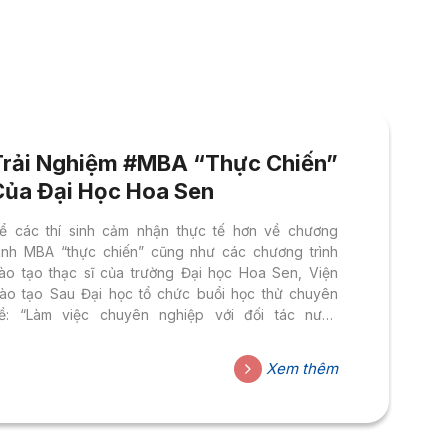
Trải Nghiệm #MBA “Thực Chiến”
Của Đại Học Hoa Sen
ể các thí sinh cảm nhận thực tế hơn về chương
rình MBA “thực chiến” cũng như các chương trình
ào tạo thạc sĩ của trường Đại học Hoa Sen, Viện
ào tạo Sau Đại học tổ chức buổi học thử chuyên
ề: “Làm việc chuyên nghiệp với đối tác nước
goài” với sự tham gia của diễn giả: TS. Giang Thúy
inh – Đại diện Tập đoàn Altios tại Việt Nam. TRẢI
Xem thêm
GHIỆM #MBA “THỰC CHIẾN” Chuyên đề: LÀM
IỆC CHUYÊN NGHIỆP VỚI ĐỐI TÁC QUỐC TẾ Đăng
ký tham gia buổi học
hử: https://forms.gle/NhGr9t7BDG3t1B819 Thời gian: