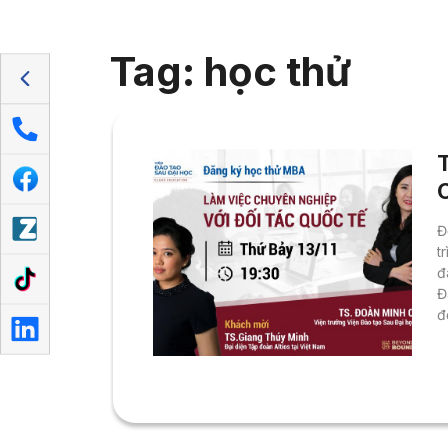
Tag: học thử
Đ
t
đ
Đ
đ
n
M
N
V
t