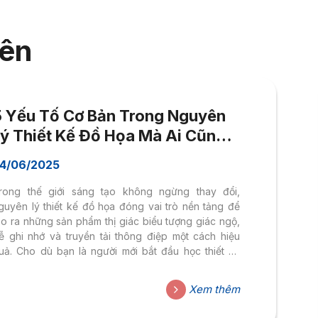
iên
5 Yếu Tố Cơ Bản Trong Nguyên
Lý Thiết Kế Đồ Họa Mà Ai Cũng
Nên Biết
4/06/2025
rong thế giới sáng tạo không ngừng thay đổi,
guyên lý thiết kế đồ họa đóng vai trò nền tảng để
ạo ra những sản phẩm thị giác biểu tượng giác ngộ,
ễ ghi nhớ và truyền tải thông điệp một cách hiệu
uả. Cho dù bạn là người mới bắt đầu học thiết kế
ay đang tìm cách nâng cao kỹ năng, việc nắm chắc
ác nguyên lý cơ bản là điều bắt buộc.
Xem thêm