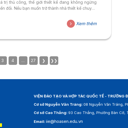
iá trị thủ công, thế giới thiết kế đang không ngừng
iến đổi. Nếu bạn muốn trở thành nhà thiết kế chuyên
ghiệp thì việc nắm bắt những xu hướng này là cực
ỳ quan trọng.
Xem thêm
3
4
…
27
❯
❯❯
VIỆN ĐÀO TẠO VÀ HỢP TÁC QUỐC TẾ - TRƯỜNG Đ
Cơ sở Nguyễn Văn Tráng:
08 Nguyễn Văn Tráng, P
Cơ sở Cao Thắng:
93 Cao Thắng, Phường Bàn Cờ, T
iie@hoasen.edu.vn
Email: