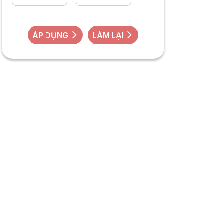
ÁP DỤNG
LÀM LẠI