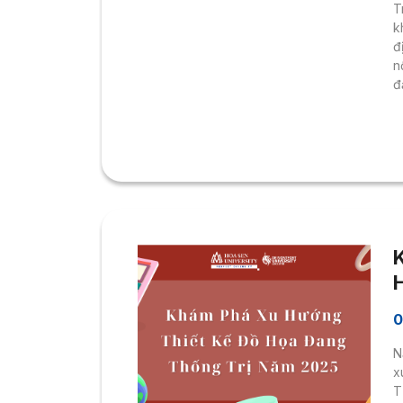
T
k
đ
n
đ
n
c
đ
d
t
4
0
N
x
T