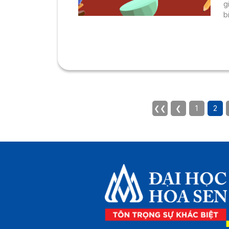
g
b
n
k
❮❮
❮
1
2