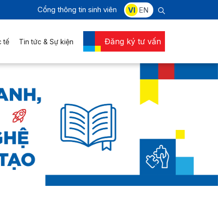
Cổng thông tin sinh viên
VI
EN
Đăng ký tư vấn
 tế
Tin tức & Sự kiện