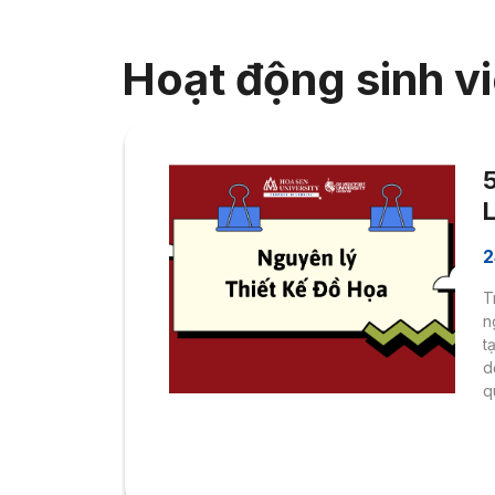
Hoạt động sinh v
2
T
n
t
d
q
h
c