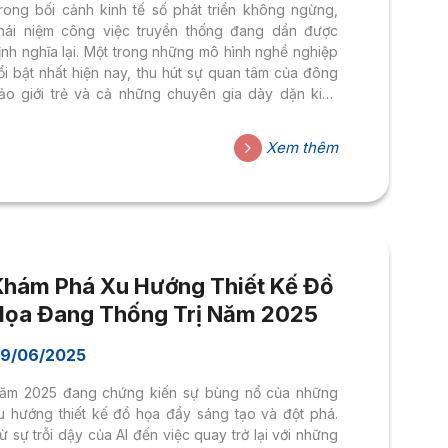
rong bối cảnh kinh tế số phát triển không ngừng,
hái niệm công việc truyền thống đang dần được
ịnh nghĩa lại. Một trong những mô hình nghề nghiệp
ổi bật nhất hiện nay, thu hút sự quan tâm của đông
ảo giới trẻ và cả những chuyên gia dày dặn kinh
ghiệm, chính là Freelancer Marketing. Đây không
hỉ là một công việc mà còn là một lối sống, mang
Xem thêm
ến sự linh hoạt, tự chủ và tiềm năng thu nhập hấp
ẫn. Vậy, Freelancer Marketing là gì, và tại sao nó lại
rở thành một xu hướng "hot" như vậy trong thời đại
.0?
Khám Phá Xu Hướng Thiết Kế Đồ
Họa Đang Thống Trị Năm 2025
9/06/2025
ăm 2025 đang chứng kiến sự bùng nổ của những
u hướng thiết kế đồ họa đầy sáng tạo và đột phá.
ừ sự trỗi dậy của AI đến việc quay trở lại với những