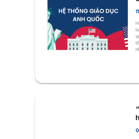
1
H
l
q
t
n
v
g
t
0