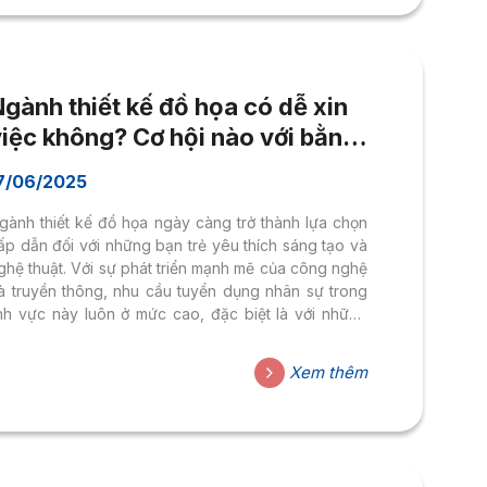
gành thiết kế đồ họa có dễ xin
việc không? Cơ hội nào với bằng
quốc tế?
7/06/2025
gành thiết kế đồ họa ngày càng trở thành lựa chọn
ấp dẫn đối với những bạn trẻ yêu thích sáng tạo và
ghệ thuật. Với sự phát triển mạnh mẽ của công nghệ
à truyền thông, nhu cầu tuyển dụng nhân sự trong
ĩnh vực này luôn ở mức cao, đặc biệt là với những
ng viên có bằng cấp quốc tế. Vậy cơ hội việc làm
ủa ngành thiết kế đồ họa hiện nay ra sao? Hãy cùng
Xem thêm
ìm hiểu!