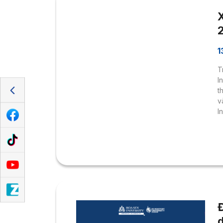
1
T
I
t
v
I
n
Đ