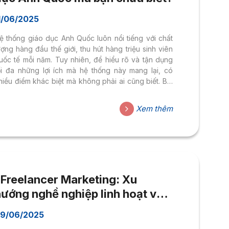
1/06/2025
ệ thống giáo dục Anh Quốc luôn nổi tiếng với chất
ượng hàng đầu thế giới, thu hút hàng triệu sinh viên
uốc tế mỗi năm. Tuy nhiên, để hiểu rõ và tận dụng
ối đa những lợi ích mà hệ thống này mang lại, có
hiều điểm khác biệt mà không phải ai cũng biết. Bài
iết này sẽ cung cấp cho bạn cái nhìn toàn diện về
iáo dục Anh Quốc.
Xem thêm
“Freelancer Marketing: Xu
hướng nghề nghiệp linh hoạt và
iềm năng trong thời đại số”
9/06/2025