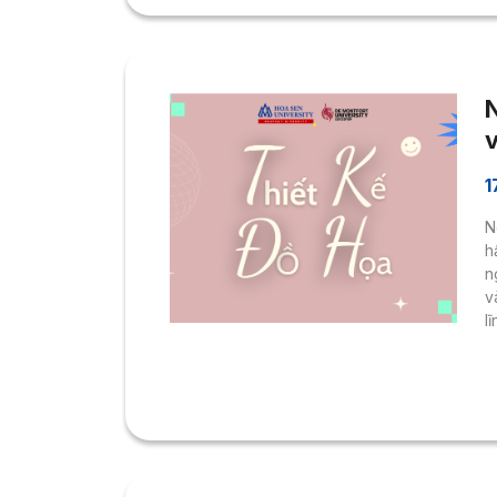
N
1
N
h
n
v
l
ứ
c
t