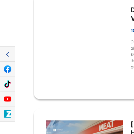
V
1
D
t
Đ
t
q
H
k
c
t
V