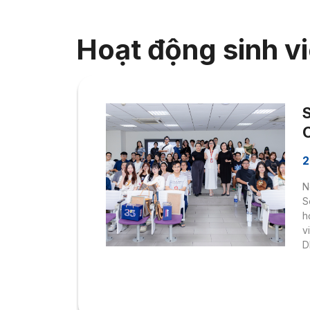
Hoạt động sinh v
2
N
S
h
v
D
n
k
t
t