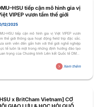
DMU–HSU tiếp cận mô hình gia vị
iệt VIPEP vươn tầm thế giới
0/12/2025
MU–HSU tiếp cận mô hình gia vị Việt VIPEP vươn
ầm thế giới thông qua hoạt động field trip đặc sắc.
ưa sinh viên đến gần hơn với thế giới nghề nghiệp
hực tế luôn là một trong những định hướng đào tạo
uan trọng của Chương trình Liên kết Quốc tế DMU–
SU. Thông qua các chuyến field trip, sinh viên
hông chỉ mở rộng tư duy mà còn trực tiếp quan sát
Xem thêm
ách doanh nghiệp vận hành trong bối cảnh thị
rường toàn cầu. Trong hành trình học tập lần này,
IPEP – doanh nghiệp tiên phong trong sản...
[HSU x BritCham Vietnam] CƠ
HỘI GIAO LƯU & HỌC HỎI QUỐC