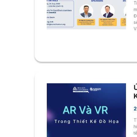
T
m
Đ
s
V
T
n
t
L
n
34
2
T
h
t