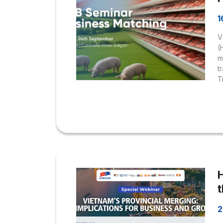
1
V
(
m
t
T
O
T
đ
n
h
t
2