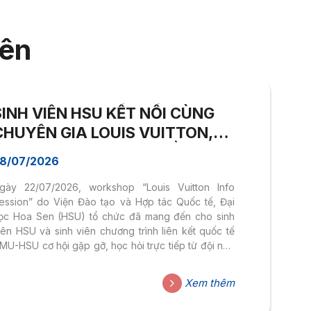
iên
SINH VIÊN HSU KẾT NỐI CÙNG
CHUYÊN GIA LOUIS VUITTON,
KHÁM PHÁ CƠ HỘI NGHỀ
8/07/2026
NGHIỆP TẠI THƯƠNG HIỆU THỜI
gày 22/07/2026, workshop “Louis Vuitton Info
TRANG HÀNG ĐẦU
ession” do Viện Đào tạo và Hợp tác Quốc tế, Đại
ọc Hoa Sen (HSU) tổ chức đã mang đến cho sinh
iên HSU và sinh viên chương trình liên kết quốc tế
MU-HSU cơ hội gặp gỡ, học hỏi trực tiếp từ đội ngũ
hân sự của Louis Vuitton Việt Nam. Chương trình
hông chỉ giúp sinh viên tiếp cận những góc nhìn
Xem thêm
hực tiễn về ngành hàng xa xỉ (Luxury Brand) mà còn
hể hiện định hướng đào tạo gắn kết doanh nghiệp