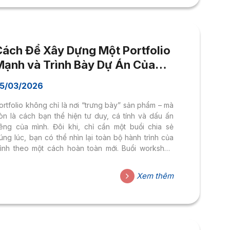
ủa Đại học Hoa Sen, tạo điều kiện để...
Cách Để Xây Dựng Một Portfolio
Mạnh và Trình Bày Dự Án Của
Bạn
5/03/2026
ortfolio không chỉ là nơi “trưng bày” sản phẩm – mà
òn là cách bạn thể hiện tư duy, cá tính và dấu ấn
iêng của mình. Đôi khi, chỉ cần một buổi chia sẻ
úng lúc, bạn có thể nhìn lại toàn bộ hành trình của
ình theo một cách hoàn toàn mới. Buổi workshop
Làm Thế Nào Để Xây Dựng Một Portfolio Mạnh và
rình Bày Dự Án Của Bạn” với sự tham gia của Son
Xem thêm
guyen – Giám Đốc Sáng Tạo tại Atelier sẽ mang
ến cho bạn những góc nhìn và lời khuyên quý báu
...