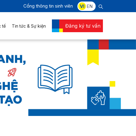
Cổng thông tin sinh viên
VI
EN
Đăng ký tư vấn
 tế
Tin tức & Sự kiện