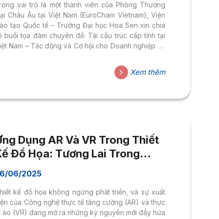
rong vai trò là một thành viên của Phòng Thương
ại Châu Âu tại Việt Nam (EuroCham Vietnam), Viện
ào tạo Quốc tế – Trường Đại học Hoa Sen xin chia
ẻ buổi tọa đàm chuyên đề: Tái cấu trúc cấp tỉnh tại
iệt Nam – Tác động và Cơ hội cho Doanh nghiệp và
ăng trưởng Thời gian: Thứ Năm, ngày 24 tháng 7
ăm 2025Giờ: 13:00 – 14:30 (GMT+7)Hình thức: Trực
Xem thêm
uyến qua ZoomMiễn phí cho thành viên EuroCham
ink đăng ký: TẠI ĐÂY Việt Nam đang tiến hành sáp
hập một số tỉnh, giảm số lượng tỉnh/thành từ 63 còn
....
Ứng Dụng AR Và VR Trong Thiết
Kế Đồ Họa: Tương Lai Trong
Tầm Tay
6/06/2025
hiết kế đồ họa không ngừng phát triển, và sự xuất
iện của Công nghệ thực tế tăng cường (AR) và thực
ế ảo (VR) đang mở ra những kỷ nguyên mới đầy hứa