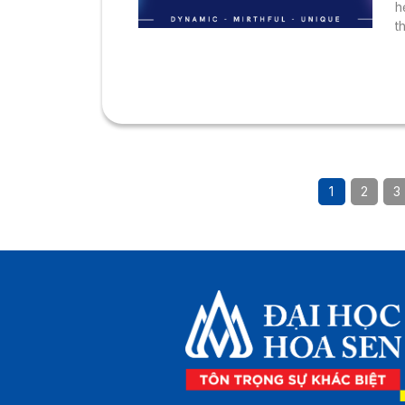
h
t
1
2
3