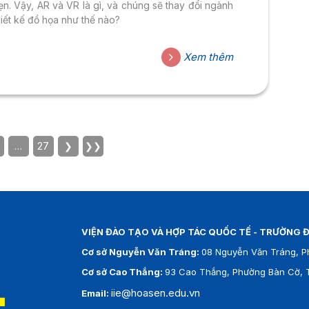
ẹn. Vậy, AR và VR là gì, và chúng sẽ thay đổi ngành
hiết kế đồ họa như thế nào?
Xem thêm
…
27
❯
❯❯
VIỆN ĐÀO TẠO VÀ HỢP TÁC QUỐC TẾ - TRƯỜNG Đ
Cơ sở Nguyễn Văn Tráng:
08 Nguyễn Văn Tráng, P
Cơ sở Cao Thắng:
93 Cao Thắng, Phường Bàn Cờ, T
iie@hoasen.edu.vn
Email: