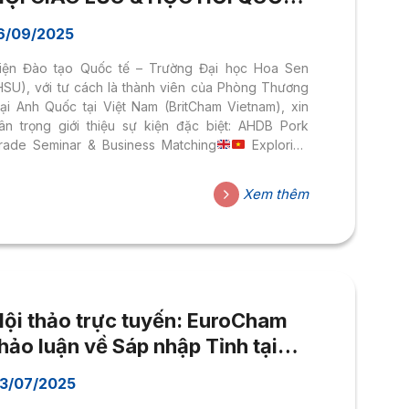
TẾ
6/09/2025
iện Đào tạo Quốc tế – Trường Đại học Hoa Sen
HSU), với tư cách là thành viên của Phòng Thương
ại Anh Quốc tại Việt Nam (BritCham Vietnam), xin
rân trọng giới thiệu sự kiện đặc biệt: AHDB Pork
rade Seminar & Business Matching
Exploring
pportunities for Sustainable Trade Partnerships
hời gian: Thứ Tư, 24/09/2025 (13:00 – 17:40)
Địa
Xem thêm
iểm: Khách sạn Caravelle Saigon, Quận 1, TP. HCM
Tham dự miễn phí – Đăng ký bắt buộc
Ngôn
gữ: Tiếng Anh
Điểm nhấn sự kiện:
Đặc biệt: Cơ
ội trải nghiệm thực tế quý báu cho...
Hội thảo trực tuyến: EuroCham
hảo luận về Sáp nhập Tỉnh tại
Việt Nam và Tăng trưởng Kinh
3/07/2025
doanh