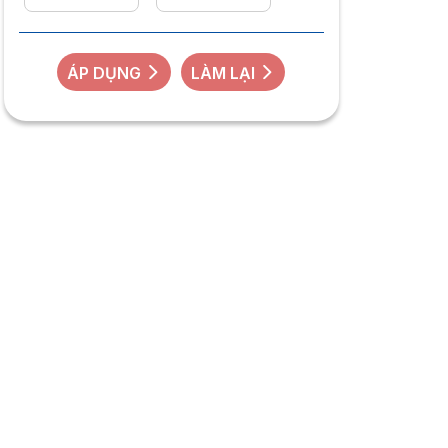
ÁP DỤNG
LÀM LẠI