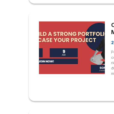
c
2
P
c
r
đ
m
“
T
N
đ
để