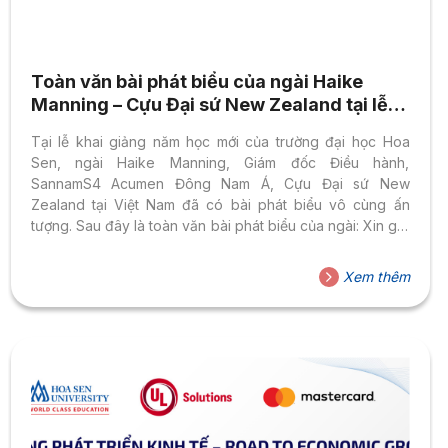
Toàn văn bài phát biểu của ngài Haike
Manning – Cựu Đại sứ New Zealand tại lễ
khai giảng năm học 2022 – 2023.
Tại lễ khai giảng năm học mới của trường đại học Hoa
Sen, ngài Haike Manning, Giám đốc Điều hành,
SannamS4 Acumen Đông Nam Á, Cựu Đại sứ New
Zealand tại Việt Nam đã có bài phát biểu vô cùng ấn
tượng. Sau đây là toàn văn bài phát biểu của ngài: Xin gửi
lời chào trân trọng tới Ông Dương Anh Đức – Phó Chủ tịch
UBND TP.HCM, Bà Võ Thị Ngọc Thúy, Hiệu trưởng trường
Xem thêm
ĐH Hoa Sen, toàn thể các giảng viên và nhân viên ĐH
Hoa Sen, Quý vị khách quý, các em học sinh và...