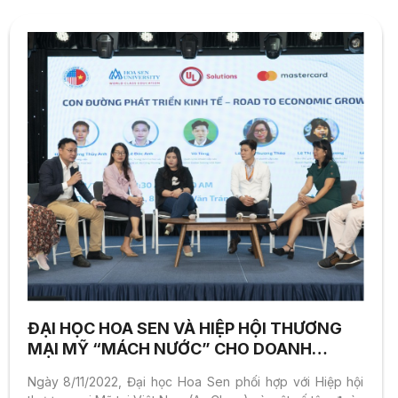
ĐẠI HỌC HOA SEN VÀ HIỆP HỘI THƯƠNG
MẠI MỸ “MÁCH NƯỚC” CHO DOANH
NGHIỆP VỪA VÀ NHỎ CỦA VIỆT NAM PHỤC
Ngày 8/11/2022, Đại học Hoa Sen phối hợp với Hiệp hội
HỒI SAU ĐẠI DỊCH