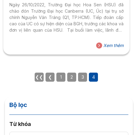
Ngày 26/10/2022, Trường Đại học Hoa Sen (HSU) đã
chào đón Trường Đại học Canberra (UC, Úc) tại trụ sở
chính Nguyễn Văn Tráng (Q1, TP.HCM). Tiếp đoàn cấp
cao của UC có sự hiện diện của BGH, trưởng các khoa và
đơn vị liên quan của HSU. Tại buổi làm việc, lãnh đạo
trường Đại học Hoa Sen đã chia sẻ chiến lược phát triển
của nhà trường với mục tiêu trở thành trường đại học quốc
Xem thêm
tế trong 2 năm tới. Bên cạnh việc tiếp tục duy trì và phát
huy các chương trình trao đổi học thuật,...
❮❮
❮
1
2
3
4
Bộ lọc
Từ khóa