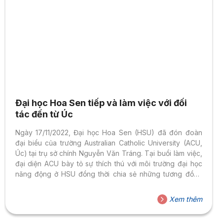
Đại học Hoa Sen tiếp và làm việc với đối
tác đến từ Úc
Ngày 17/11/2022, Đại học Hoa Sen (HSU) đã đón đoàn
đại biểu của trường Australian Catholic University (ACU,
Úc) tại trụ sở chính Nguyễn Văn Tráng. Tại buổi làm việc,
đại diện ACU bày tỏ sự thích thú với môi trường đại học
năng động ở HSU đồng thời chia sẻ những tương đồng
giữa 2 trường. Đại học Hoa Sen đưa ra những chiến lược
phát triển trong 2 năm tới, với mong muốn trở thành trường
Xem thêm
đại học quốc tế. Để đạt được mục tiêu đề ra, nhà trường
đã không ngừng nổ lực trong suốt những năm...