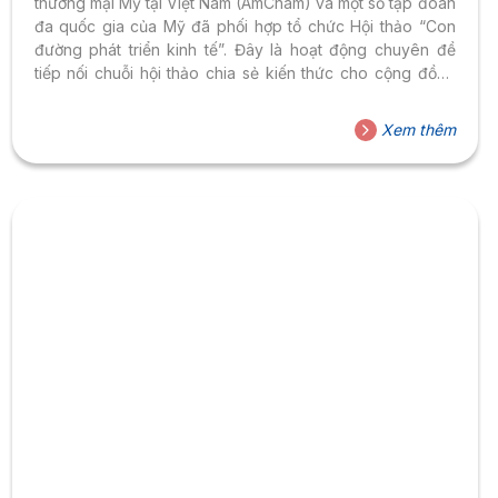
thương mại Mỹ tại Việt Nam (AmCham) và một số tập đoàn
đa quốc gia của Mỹ đã phối hợp tổ chức Hội thảo “Con
đường phát triển kinh tế”. Đây là hoạt động chuyên đề
tiếp nối chuỗi hội thảo chia sẻ kiến thức cho cộng đồng
doanh nghiệp vừa và nhỏ tại Việt Nam với mục đích cung
cấp thông tin một cách thiết thực nhất về nền kinh tế trong
Xem thêm
nước được phục hồi sau đại dịch COVID-19, giúp doanh
nghiệp khắc phục khó khăn và...