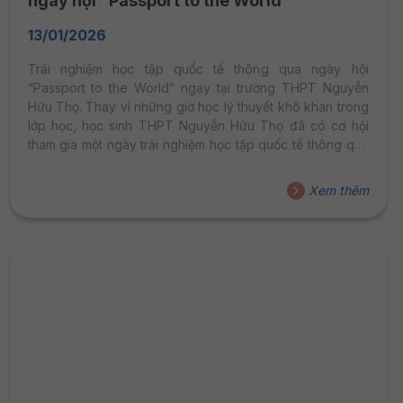
ngày hội “Passport to the World”
13/01/2026
Trải nghiệm học tập quốc tế thông qua ngày hội
“Passport to the World” ngay tại trường THPT Nguyễn
Hữu Thọ. Thay vì những giờ học lý thuyết khô khan trong
lớp học, học sinh THPT Nguyễn Hữu Thọ đã có cơ hội
tham gia một ngày trải nghiệm học tập quốc tế thông qua
ngày hội “Passport to the World” do Đại học Hoa Sen tổ
chức. Sự kiện không chỉ là buổi tham quan mà được thiết
Xem thêm
kế như một “cuốn hộ chiếu” mở ra lối tư duy toàn cầu,
giúp các em có thêm góc nhìn thực...