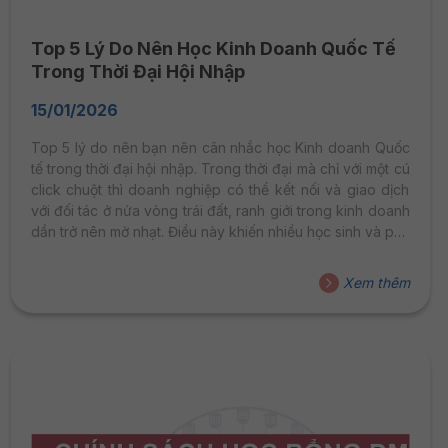
Top 5 Lý Do Nên Học Kinh Doanh Quốc Tế
Trong Thời Đại Hội Nhập
15/01/2026
Top 5 lý do nên bạn nên cân nhắc học Kinh doanh Quốc
tế trong thời đại hội nhập. Trong thời đại mà chỉ với một cú
click chuột thì doanh nghiệp có thể kết nối và giao dịch
với đối tác ở nửa vòng trái đất, ranh giới trong kinh doanh
dần trở nên mờ nhạt. Điều này khiến nhiều học sinh và phụ
huynh đặt ra câu hỏi: Học Kinh doanh Quốc tế ra trường
sẽ làm gì và cơ hội nghề nghiệp có thực sự rộng mở? Hiểu
Xem thêm
được những băn khoăn đó, DMU – HSU Việt...