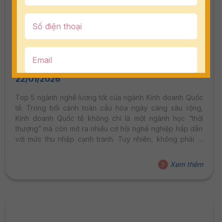
Top 5 Ngành Nghề Lương Tốt Của Ngành
Kinh Doanh Quốc Tế
22/01/2026
Top 5 ngành nghề lương tốt của ngành Kinh doanh Quốc
tế. Trong bối cảnh toàn cầu hóa ngày càng sâu rộng,
Kinh doanh Quốc tế không chỉ là một ngành học “thời
thượng” mà còn mở ra nhiều cơ hội nghề nghiệp hấp dẫn
với mức thu nhập cạnh tranh. Tuy nhiên, không phải ai
học Kinh doanh Quốc tế cũng hiểu rõ: Ra trường nên làm
nghề gì để có lương tốt và lộ trình phát triển rõ ràng? DMU
Xem thêm
– HSU Việt Nam sẽ giúp bạn điểm danh Top 5 ngành
nghề có lương tốt của ngành...