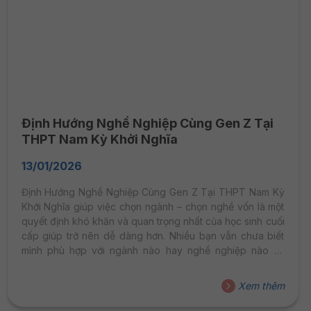
Định Hướng Nghề Nghiệp Cùng Gen Z Tại
THPT Nam Kỳ Khởi Nghĩa
13/01/2026
Định Hướng Nghề Nghiệp Cùng Gen Z Tại THPT Nam Kỳ
Khởi Nghĩa giúp việc chọn ngành – chọn nghề vốn là một
quyết định khó khăn và quan trọng nhất của học sinh cuối
cấp giúp trở nên dễ dàng hơn. Nhiều bạn vẫn chưa biết
mình phù hợp với ngành nào hay nghề nghiệp nào sẽ
đồng hành lâu dài. Thay vì chờ đợi đến khi tốt nghiệp mới
bắt đầu suy nghĩ về tương lai, thế hệ Gen Z tại trường
Xem thêm
THPT Nam Kỳ Khởi Nghĩa đã sớm chủ động tìm câu trả lời
thông qua hoạt động...