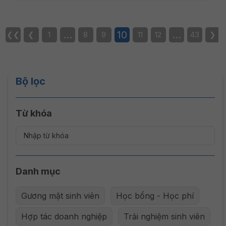
…
10
…
❮❮
❮
1
8
9
11
12
43
❯
Bộ lọc
Từ khóa
Danh mục
Gương mặt sinh viên
Học bổng - Học phí
Hợp tác doanh nghiệp
Trải nghiệm sinh viên