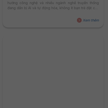
hướng công nghệ và nhiều ngành nghề truyền thống
đang dần bị AI và tự động hóa, không ít bạn trẻ đặt câu
hỏi: liệu chọn ngành nào để không bị bỏ lại phía sau? Khi
một số lĩnh vực thay đổi nhanh chóng, thậm chí biến mất
Xem thêm
theo chu kỳ thị trường, thì Quản trị Kinh doanh vẫn luôn
giữ vững vị trí “ngôi vương” trong...