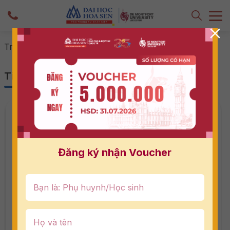
-
-
Trang 10
Trang chủ
Tin tức & Sự kiện
Tin tức & Sự kiện
Đăng ký nhận Voucher