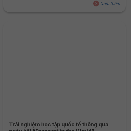
2026 hướng đến việc lựa chọn và đồng hành cùng các
Xem thêm
bạn tân sinh viên có nền tảng học tập phù hợp, sẵn sàng
tham gia vào môi trường đào tạo bằng 100% tiếng...
Trải nghiệm học tập quốc tế thông qua