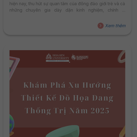
hiện nay, thu hút sự quan tâm của đông đảo giới trẻ và cả
những chuyên gia dày dặn kinh nghiệm, chính là
Freelancer Marketing. Đây không chỉ là một công việc mà
còn là một lối sống, mang đến sự linh hoạt, tự chủ và tiềm
Xem thêm
năng thu nhập hấp dẫn. Vậy, Freelancer Marketing là gì,
và tại sao nó lại trở thành một xu hướng "hot" như vậy
trong thời đại 4.0?