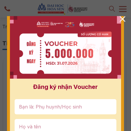
-
-
Trang 14
Trang chủ
Tin tức & Sự kiện
Tin tức & Sự kiện
Đăng ký nhận Voucher