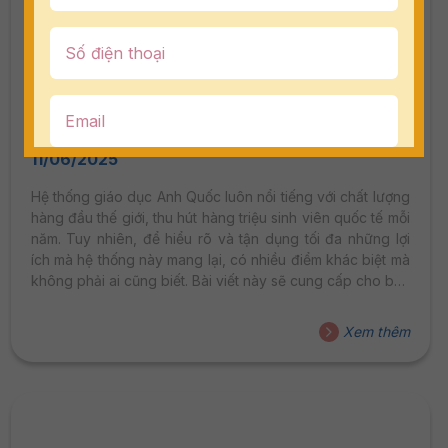
Điểm nổi bật trong hệ thống giáo dục Anh
Quốc mà bạn chưa biết?
11/06/2025
Hệ thống giáo dục Anh Quốc luôn nổi tiếng với chất lượng
hàng đầu thế giới, thu hút hàng triệu sinh viên quốc tế mỗi
năm. Tuy nhiên, để hiểu rõ và tận dụng tối đa những lợi
ích mà hệ thống này mang lại, có nhiều điểm khác biệt mà
không phải ai cũng biết. Bài viết này sẽ cung cấp cho bạn
cái nhìn toàn diện về giáo dục Anh Quốc.
Xem thêm