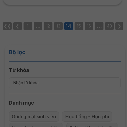
…
14
…
❮❮
❮
1
12
13
15
16
43
❯
Bộ lọc
Từ khóa
Danh mục
Gương mặt sinh viên
Học bổng - Học phí