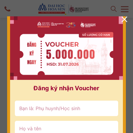
Chương trình Dự bị Đại học Quốc tế
Chương trình đào tạo tiền đại học được
thiết kế đặc biệt để chuẩn bị cho sinh viên
quốc tế vào học tại một trường đại học ở
Vương Quốc Anh.
Đăng ký nhận Voucher
Sau khi hoàn thành khóa học, sinh viên có
thể chuyển lên năm đầu tiên của trường đã
chọn tại Vương Quốc Anh và nhiều trường
trên thế giới.
Chương trình dạy toàn diện về các môn
học, kỹ năng, tiếng Anh và có thể giúp bạn
nộp đơn vào các trường ở châu Âu và toàn