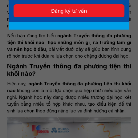
nền tảng trực tuyến đang chi phối cách thương hiệu kết nối
Đăng ký tư vấn
với công chúng, Truyền thông đa phương tiện trở thành
ngành học hấp dẫn với nhiều bạn trẻ yêu thích sáng tạo và
mong muốn làm việc trong môi trường năng động.
Nếu bạn đang tìm hiểu
ngành Truyền thông đa phương
tiện thi khối nào, học những môn gì, ra trường làm gì
và nên học ở đâu
, bài viết dưới đây sẽ giúp bạn hình dung
rõ hơn trước khi đưa ra lựa chọn cho chặng đường đại học.
Ngành Truyền thông đa phương tiện thi
khối nào?
Hiện nay,
ngành Truyền thông đa phương tiện thi khối
nào
không còn là một lựa chọn quá hẹp như nhiều bạn vẫn
nghĩ. Ngành học này đang được nhiều trường đại học xét
tuyển bằng nhiều tổ hợp khác nhau, tạo điều kiện để thí
sinh lựa chọn theo đúng năng lực và định hướng cá nhân.