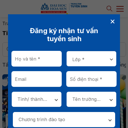
×
Trang chủ
-
Tin tuyển sinh
-
Trang 3
Đăng ký nhận tư vấn
Tin tuyển sinh
tuyển sinh
Tất cả
Sự kiện & Hoạt động
Tin nổi bật
Học bổng
Tỉnh/ thành
Tên trường
phố
THPT *
Chương trình đào tạo