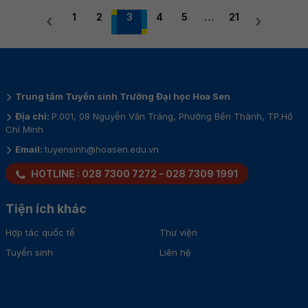
1
2
3
4
5
…
21
‹
›
Trung tâm Tuyển sinh Trường Đại học Hoa Sen
Địa chỉ:
P.001, 08 Nguyễn Văn Tráng, Phường Bến Thành, TP.Hồ
Chí Minh
Email:
tuyensinh@hoasen.edu.vn
HOTLINE :
028 7300 7272
-
028 7309 1991
Tiện ích khác
Hợp tác quốc tế
Thư viện
Tuyển sinh
Liên hệ