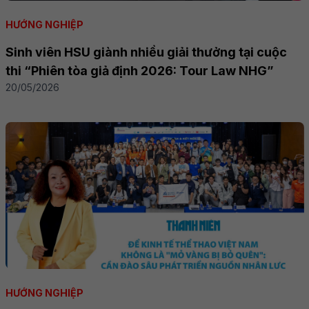
HƯỚNG NGHIỆP
Sinh viên HSU giành nhiều giải thưởng tại cuộc
thi “Phiên tòa giả định 2026: Tour Law NHG”
20/05/2026
HƯỚNG NGHIỆP