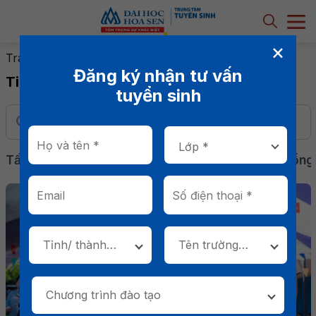
×
Trang chủ
-
Tin tuyển sinh
-
Trang 21
Đăng ký nhận tư vấn
Tin tuyển sinh
tuyển sinh
Tất cả
Sự kiện & Hoạt động
Tin nổi bật
Học bổng
Tỉnh/ thành
Tên trường
phố
THPT *
Chương trình đào tạo