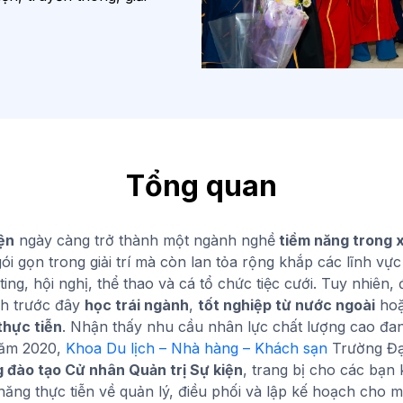
Tổng quan
ện
ngày càng trở thành một ngành nghề
tiềm năng trong x
ói gọn trong giải trí mà còn lan tỏa rộng khắp các lĩnh vự
ing, hội nghị, thể thao và cá tổ chức tiệc cưới. Tuy nhiên
nh trước đây
học trái ngành
,
tốt nghiệp từ nước ngoài
hoặ
thực tiễn
. Nhận thấy nhu cầu nhân lực chất lượng cao đang
năm 2020,
Khoa Du lịch – Nhà hàng – Khách sạn
Trường Đạ
g đào tạo Cử nhân Quản trị Sự kiện
, trang bị cho các bạn 
năng thực tiễn về quản lý, điều phối và lập kế hoạch cho mọ