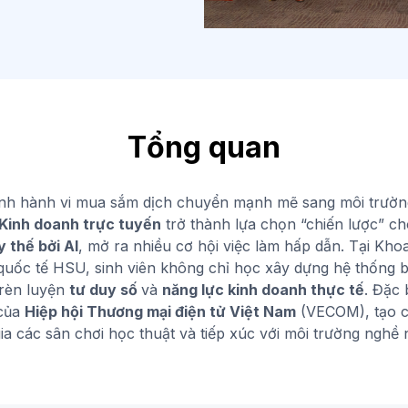
Tổng quan
ảnh hành vi mua sắm dịch chuyển mạnh mẽ sang môi trườn
Kinh doanh trực tuyến
trở thành lựa chọn “chiến lược” ch
y thế bởi AI
, mở ra nhiều cơ hội việc làm hấp dẫn. Tại Khoa
uốc tế HSU, sinh viên không chỉ học xây dựng hệ thống 
rèn luyện
tư duy số
và
năng lực kinh doanh thực tế
. Đặc 
 của
Hiệp hội Thương mại điện tử Việt Nam
(VECOM), tạo c
ia các sân chơi học thuật và tiếp xúc với môi trường nghề