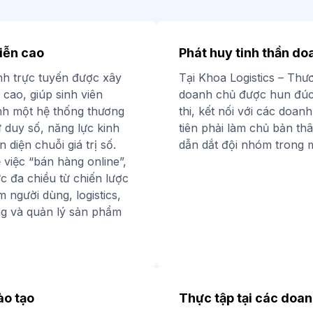
tiễn cao
Phát huy tinh thần do
nh trực tuyến được xây
Tại Khoa Logistics – Thư
cao, giúp sinh viên
doanh chủ được hun đúc
nh một hệ thống thương
thi, kết nối với các doan
 duy số, năng lực kinh
tiên phải làm chủ bản thâ
 diện chuỗi giá trị số.
dẫn dắt đội nhóm trong m
 việc “bán hàng online”,
ức đa chiều từ chiến lược
ệm người dùng, logistics,
ng và quản lý sản phẩm
ào tạo
Thực tập tại các doan