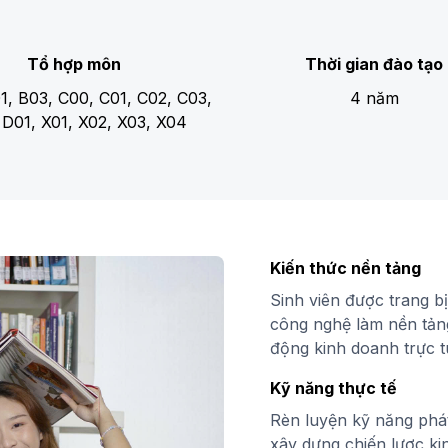
Tổ hợp môn
Thời gian đào tạo
1, B03, C00, C01, C02, C03,
4 năm
 D01, X01, X02, X03, X04
Kiến thức nền tảng
Sinh viên được trang bị
công nghệ làm nền tảng
động kinh doanh trực t
Kỹ năng thực tế
Rèn luyện kỹ năng phát
xây dựng chiến lược ki