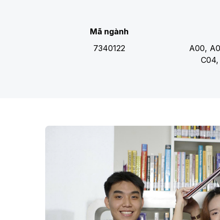
Mã ngành
7340122
A00, A0
C04,