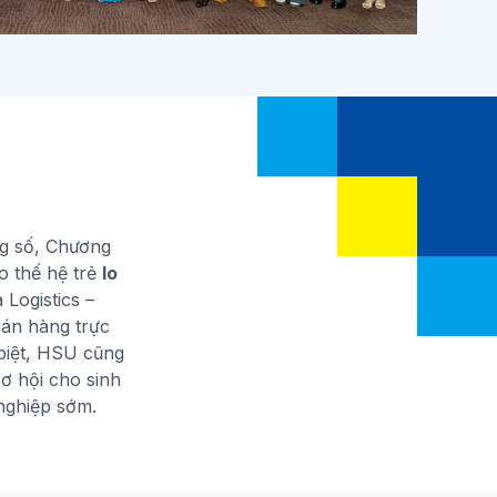
g số, Chương
o thế hệ trẻ
lo
 Logistics –
bán hàng trực
biệt, HSU cũng
ơ hội cho sinh
 nghiệp sớm.