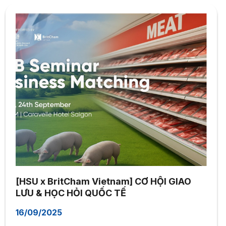
[HSU x BritCham Vietnam] CƠ HỘI GIAO
LƯU & HỌC HỎI QUỐC TẾ
16/09/2025