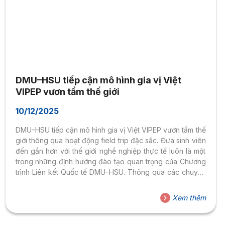
DMU–HSU tiếp cận mô hình gia vị Việt
VIPEP vươn tầm thế giới
10/12/2025
DMU–HSU tiếp cận mô hình gia vị Việt VIPEP vươn tầm thế
giới thông qua hoạt động field trip đặc sắc. Đưa sinh viên
đến gần hơn với thế giới nghề nghiệp thực tế luôn là một
trong những định hướng đào tạo quan trọng của Chương
trình Liên kết Quốc tế DMU–HSU. Thông qua các chuyến
field trip, sinh viên không chỉ mở rộng tư duy mà còn trực
tiếp quan sát cách doanh nghiệp vận hành trong bối cảnh
Xem thêm
thị trường toàn cầu. Trong hành trình học tập lần này,
VIPEP – doanh nghiệp tiên phong trong sản...